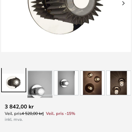
Gå
3 842,00 kr
til
Veil. pris -15%
Veil. pris
4 520,00 kr
begynnelsen
inkl. mva.
av
bildegalleri