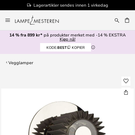
Lagerartikler sendes innen 1 virkedag
Hopp
til
innhold
14 % fra 899 kr*
på produkter merket med -14 % EKSTRA
Kjøp nå!
KODE:
BEST
KOPIER
Vegglamper
Gå
til
slutten
av
bildegalleri