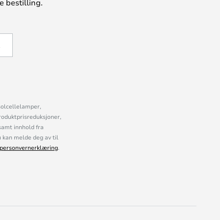
 bestilling.
Å
solcellelamper,
roduktprisreduksjoner,
samt innhold fra
kan melde deg av til
personvernerklæring
.