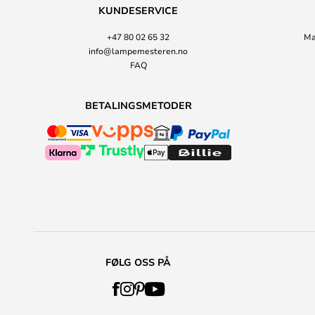
KUNDESERVICE
+47 80 02 65 32
Ma
info@lampemesteren.no
FAQ
BETALINGSMETODER
FØLG OSS PÅ