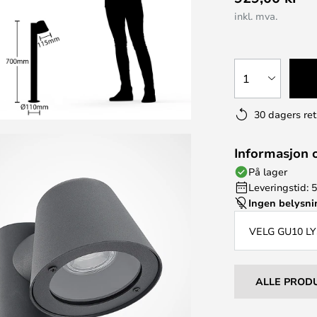
inkl. mva.
1
30 dagers ret
Informasjon 
På lager
Leveringstid: 5
Ingen belysn
VELG GU10 L
ALLE PROD