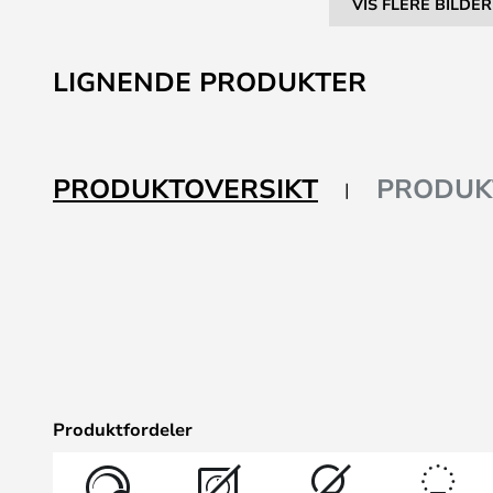
VIS FLERE BILDER
Gå
til
LIGNENDE PRODUKTER
begynnelsen
av
bildegalleri
PRODUKTOVERSIKT
PRODUK
Produktfordeler