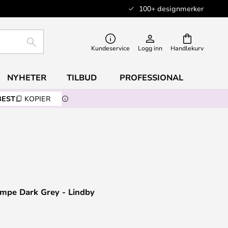
100+ designmerker
SØK
Kundeservice
Logg inn
Handlekurv
NYHETER
TILBUD
PROFESSIONAL
BEST
KOPIER
ampe Dark Grey - Lindby