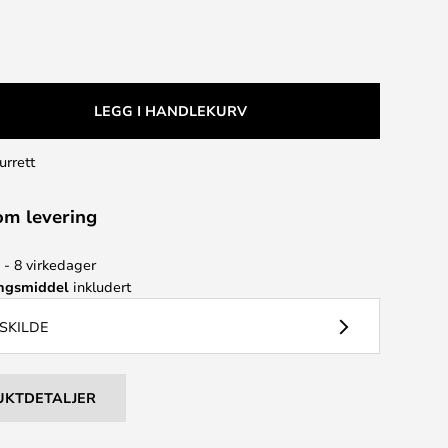
LEGG I HANDLEKURV
urrett
om levering
 - 8 virkedager
ingsmiddel
inkludert
YSKILDE
UKTDETALJER