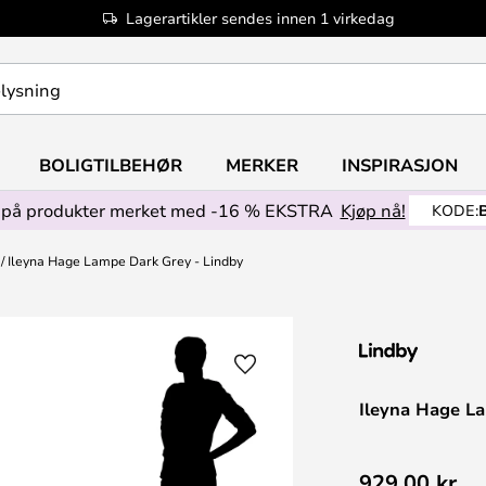
Lagerartikler sendes innen 1 virkedag
BOLIGTILBEHØR
MERKER
INSPIRASJON
på produkter merket med -16 % EKSTRA
Kjøp nå!
KODE:
Ileyna Hage Lampe Dark Grey - Lindby
Ileyna Hage L
929,00 kr