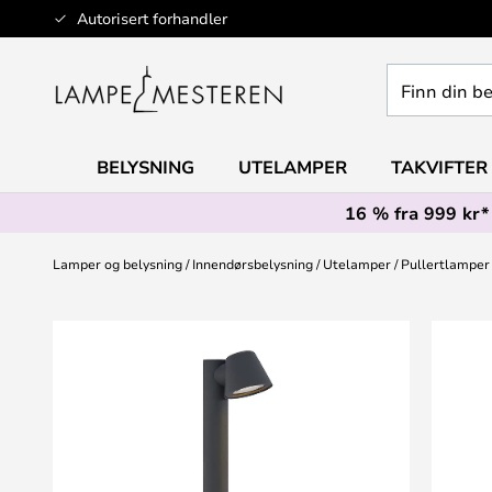
Hopp
Autorisert forhandler
til
innhold
Finn
din
belysning
BELYSNING
UTELAMPER
TAKVIFTER
16 % fra 999 kr*
Lamper og belysning
Innendørsbelysning
Utelamper
Pullertlamper
Gå
til
slutten
av
bildegalleri