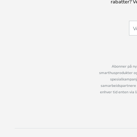
rabatter? V
Abonner på nyh
smarthusprodukter og 
spesialkampanje
samarbeidspartnere 
enhver tid enten via 