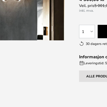
Veil. pris
5 001,
inkl. mva.
1
30 dagers ret
Informasjon 
Leveringstid: 5
ALLE PROD