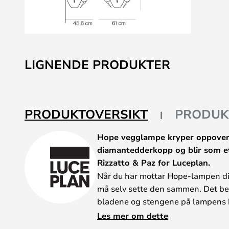
Gå
til
LIGNENDE PRODUKTER
begynnelsen
av
bildegalleri
PRODUKTOVERSIKT
PRODUK
Hope vegglampe kryper oppover
diamantedderkopp og blir som et
Rizzatto & Paz for Luceplan.
Når du har mottar Hope-lampen di
må selv sette den sammen. Det be
bladene og stengene på lampens b
mulig på lampen når den fraktes fra 
Les mer om dette
Rasjonalisering av materialer og en