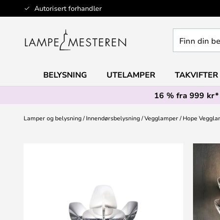
Hopp
Autorisert forhandler
til
innhold
Finn
din
belysning
BELYSNING
UTELAMPER
TAKVIFTER
16 % fra 999 kr*
Lamper og belysning
Innendørsbelysning
Vegglamper
Hope Veggla
Gå
til
slutten
av
bildegalleri