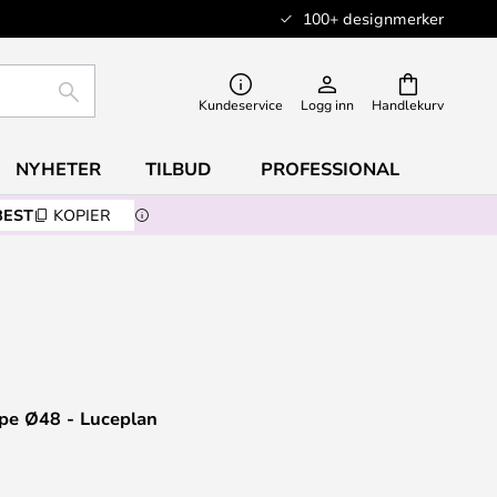
100+ designmerker
SØK
Kundeservice
Logg inn
Handlekurv
NYHETER
TILBUD
PROFESSIONAL
BEST
KOPIER
e Ø48 - Luceplan