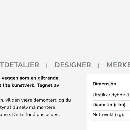
TDETALJER
DESIGNER
MERK
 veggen som en glitrende
Dimensjon
 lite kunstverk. Tegnet av
Utstikk / dybde (i
n, vil den være demontert, og du
Diameter (i cm):
tyr at du selv må montere
ase. Dette for å passe best
Nettovekt (kg):
Italia til oss og videre til deg.
 visuell lysstyrke var