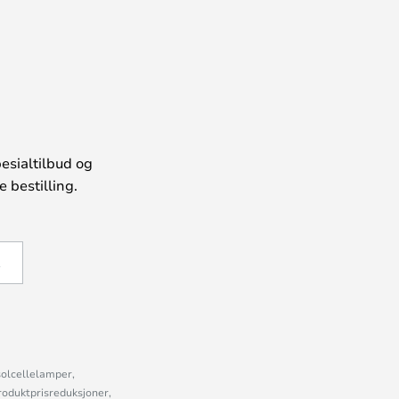
esialtilbud og
 bestilling.
Å
solcellelamper,
roduktprisreduksjoner,