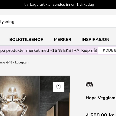
Lagerartikler sendes innen 1 virkedag
BOLIGTILBEHØR
MERKER
INSPIRASJON
på produkter merket med -16 % EKSTRA
Kjøp nå!
KODE:
mpe Ø48 - Luceplan
Hope Vegglamp
4 500,00 kr