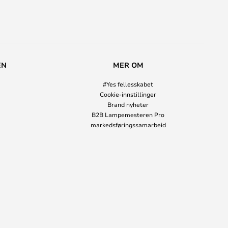
EN
MER OM
#Yes fellesskabet
Cookie-innstillinger
Brand nyheter
B2B Lampemesteren Pro
markedsføringssamarbeid