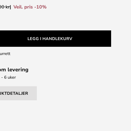
Veil. pris -10%
00 kr
LEGG I HANDLEKURV
urrett
om levering
 - 6 uker
UKTDETALJER