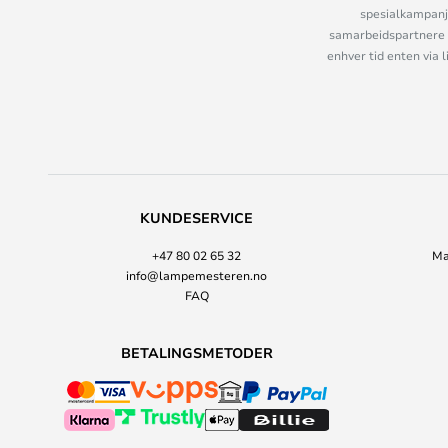
spesialkampanje
samarbeidspartnere 
enhver tid enten via 
KUNDESERVICE
+47 80 02 65 32
Ma
info@lampemesteren.no
FAQ
BETALINGSMETODER