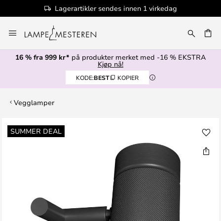
Lagerartikler sendes innen 1 virkedag
Hopp
til
innhold
16 % fra 999 kr*
på produkter merket med -16 % EKSTRA
Kjøp nå!
KODE:
BEST
KOPIER
Vegglamper
Gå
SUMMER DEAL
til
slutten
av
bildegalleri