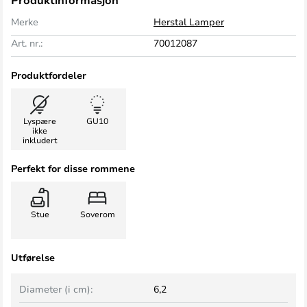
Produktinformasjon
Merke
Herstal Lamper
Art. nr.:
70012087
Produktfordeler
Lyspære
GU10
ikke
inkludert
Perfekt for disse rommene
Stue
Soverom
Utførelse
Diameter (i cm):
6,2