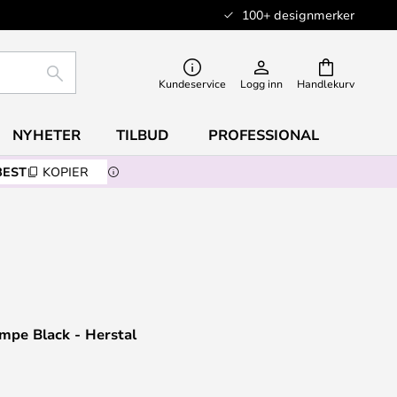
100+ designmerker
SØK
Kundeservice
Logg inn
Handlekurv
NYHETER
TILBUD
PROFESSIONAL
BEST
KOPIER
mpe Black - Herstal