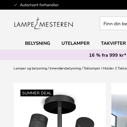
Hopp
Autorisert forhandler
til
innhold
Finn
din
belysning
BELYSNING
UTELAMPER
TAKVIFTER
16 % fra 999 kr*
Lamper og belysning
Innendørsbelysning
Taklamper
Holder 2 Takla
Gå
til
SUMMER DEAL
slutten
av
bildegalleri