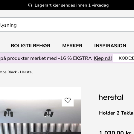
Lagerartikler sendes innen 1 virkedag
BOLIGTILBEHØR
MERKER
INSPIRASJON
på produkter merket med -16 % EKSTRA
Kjøp nå!
KODE:
mpe Black - Herstal
Holder 2 Takla
1 030,00 kr