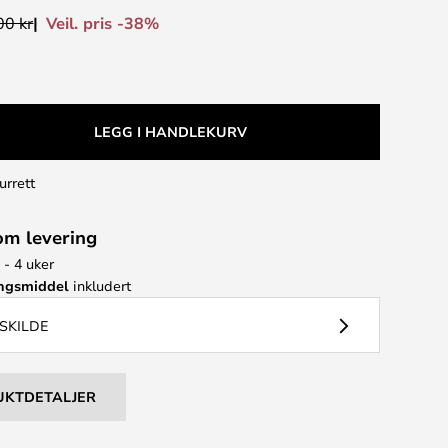
Veil. pris -38%
00 kr
LEGG I HANDLEKURV
urrett
om levering
 - 4 uker
ingsmiddel
inkludert
YSKILDE
UKTDETALJER