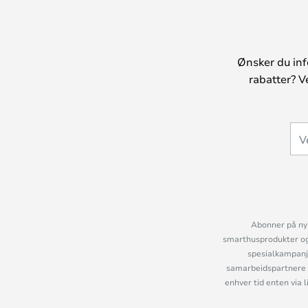
Ønsker du inf
rabatter? V
Abonner på nyh
smarthusprodukter og 
spesialkampanje
samarbeidspartnere 
enhver tid enten via 