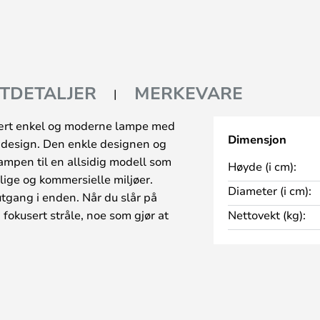
TDETALJER
MERKEVARE
vært enkel og moderne lampe med
Dimensjon
e design. Den enkle designen og
lampen til en allsidig modell som
Høyde (i cm):
tlige og kommersielle miljøer.
Diameter (i cm):
tgang i enden. Når du slår på
 fokusert stråle, noe som gjør at
Nettovekt (kg):
som spotbelysning.
 som Mikael Berlin har designet
Herstal. Serien omfatter
med én eller flere lyskilder.
lampene kan dreies for å justere