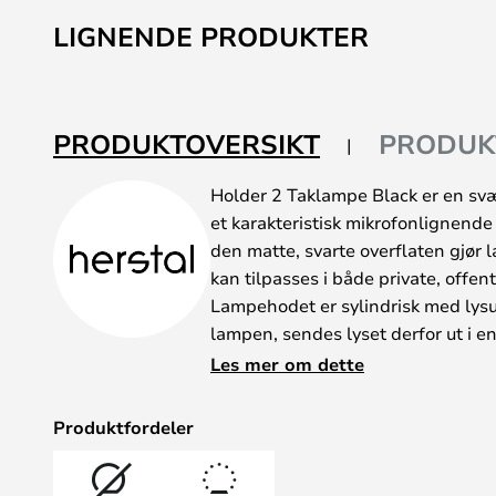
LIGNENDE PRODUKTER
PRODUKTOVERSIKT
PRODUK
Holder 2 Taklampe Black er en s
et karakteristisk mikrofonlignend
den matte, svarte overflaten gjør 
kan tilpasses i både private, offen
Lampehodet er sylindrisk med lysu
lampen, sendes lyset derfor ut i en
lampen også egner seg utmerket 
Les mer om dette
Lampen er en del av Holder-serien
for den danske lampeprodusenten 
Produktfordeler
pendel-, tak-, gulv- og vegglamper 
Lampehodet på tak-, gulv- og vegg