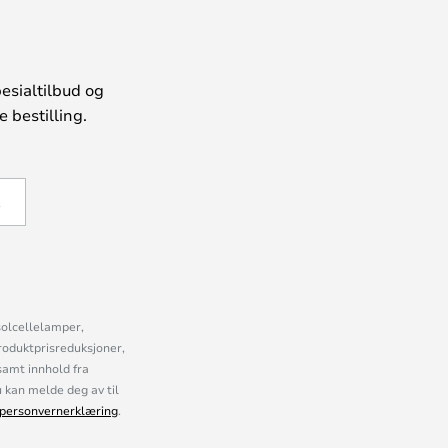
esialtilbud og
 bestilling.
Å
solcellelamper,
roduktprisreduksjoner,
samt innhold fra
kan melde deg av til
personvernerklæring
.