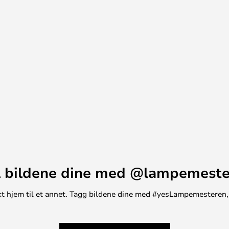
 deler av rommet.
 bildene dine med @lampemest
unikt hjem til et annet. Tagg bildene dine med #yesLampemesteren,