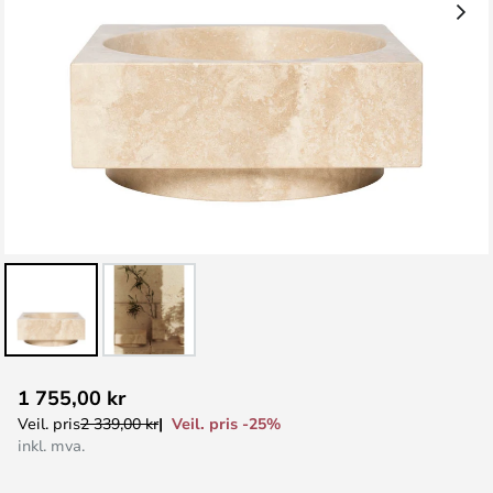
Gå
1 755,00 kr
til
Veil. pris -25%
Veil. pris
2 339,00 kr
begynnelsen
inkl. mva.
av
bildegalleri