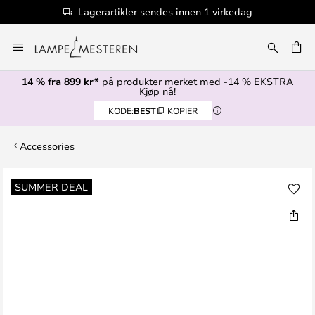
Lagerartikler sendes innen 1 virkedag
Hopp
til
innhold
14 % fra 899 kr*
på produkter merket med -14 % EKSTRA
Kjøp nå!
KODE:
BEST
KOPIER
Accessories
Gå
SUMMER DEAL
til
slutten
av
bildegalleri