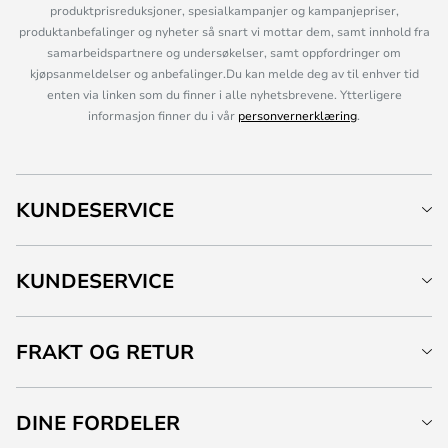
produktprisreduksjoner, spesialkampanjer og kampanjepriser,
produktanbefalinger og nyheter så snart vi mottar dem, samt innhold fra
samarbeidspartnere og undersøkelser, samt oppfordringer om
kjøpsanmeldelser og anbefalinger.Du kan melde deg av til enhver tid
enten via linken som du finner i alle nyhetsbrevene. Ytterligere
informasjon finner du i vår
personvernerklæring
.
KUNDESERVICE
KUNDESERVICE
FRAKT OG RETUR
DINE FORDELER