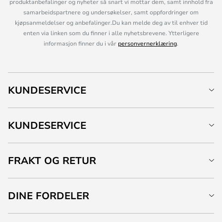
produktanbefalinger og nyheter så snart vi mottar dem, samt innhold fra
samarbeidspartnere og undersøkelser, samt oppfordringer om
kjøpsanmeldelser og anbefalinger.Du kan melde deg av til enhver tid
enten via linken som du finner i alle nyhetsbrevene. Ytterligere
informasjon finner du i vår
personvernerklæring
.
KUNDESERVICE
KUNDESERVICE
FRAKT OG RETUR
DINE FORDELER