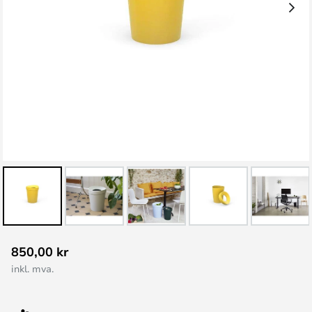
Gå
850,00 kr
til
inkl. mva.
begynnelsen
av
bildegalleri