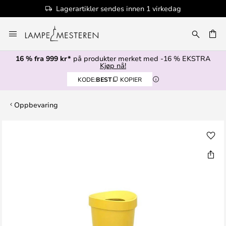
Lagerartikler sendes innen 1 virkedag
Hopp
til
innhold
16 % fra 999 kr*
på produkter merket med -16 % EKSTRA
Kjøp nå!
KODE:
BEST
KOPIER
Oppbevaring
Gå
til
slutten
av
bildegalleri