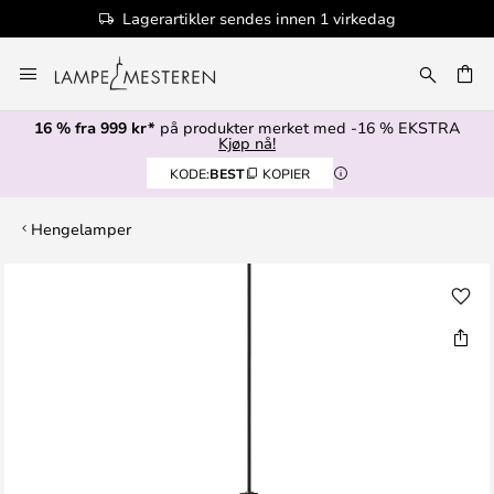
Lagerartikler sendes innen 1 virkedag
Hopp
til
innhold
16 % fra 999 kr*
på produkter merket med -16 % EKSTRA
Kjøp nå!
KODE:
BEST
KOPIER
Hengelamper
Gå
til
slutten
av
bildegalleri