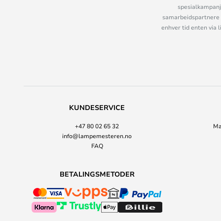
spesialkampanje
samarbeidspartnere 
enhver tid enten via 
KUNDESERVICE
+47 80 02 65 32
Ma
info@lampemesteren.no
FAQ
BETALINGSMETODER