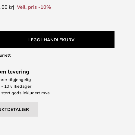
Veil. pris -10%
,00 kr
LEGG I HANDLEKURV
urrett
om levering
arer tilgjengelig
6 - 10 virkedager
 stort gods inkludert mva
UKTDETALJER