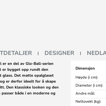
TDETALJER
DESIGNER
NEDLA
 er en del av Glo-Ball-serien
Dimensjon
et er bygget opp rundt den
 glass. Det matte opalglaset
Høyde (i cm):
 og er derfor ideelt for å skape
Diameter (i cm):
itt. Den klassiske looken og den
n passer både i en moderne og
Andre mål:
Nettovekt (kg):
ig designet med en sokkel i matt