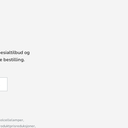
esialtilbud og
 bestilling.
Å
solcellelamper,
roduktprisreduksjoner,