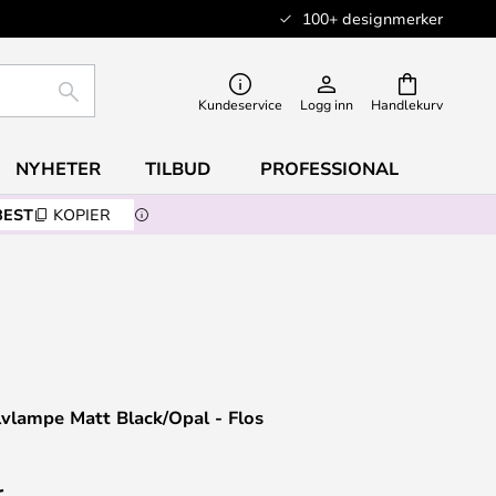
100+ designmerker
SØK
Kundeservice
Logg inn
Handlekurv
NYHETER
TILBUD
PROFESSIONAL
BEST
KOPIER
lvlampe Matt Black/Opal - Flos
r