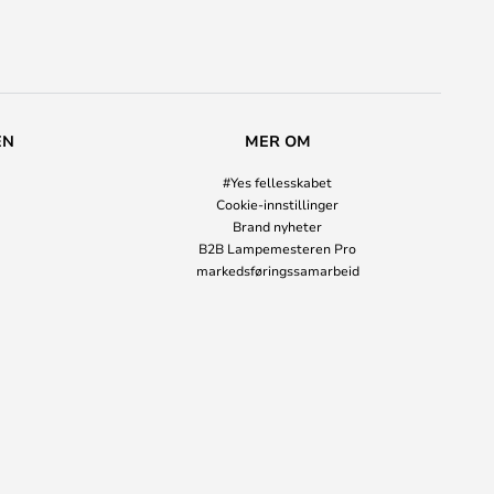
EN
MER OM
#Yes fellesskabet
Cookie-innstillinger
Brand nyheter
B2B Lampemesteren Pro
markedsføringssamarbeid