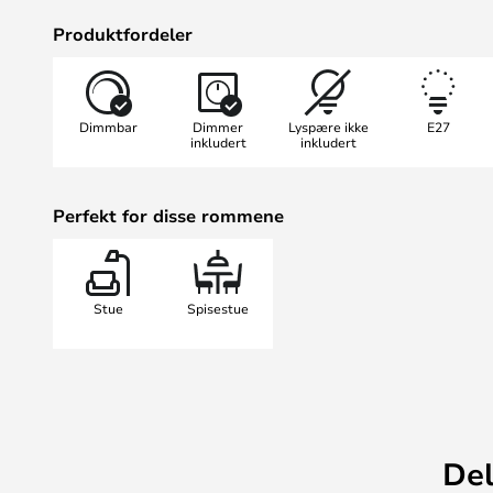
aluminium, men er nå også tilgjeng
Produktfordeler
metaller som aluminium har blitt p
danner en fantastisk kontrast til in
treinnredning. Lampen med svart so
Dimmbar
Dimmer
Lyspære ikke
E27
skandinavisk innredning, hvor mini
inkludert
inkludert
fokus.
Perfekt for disse rommene
Stue
Spisestue
Del