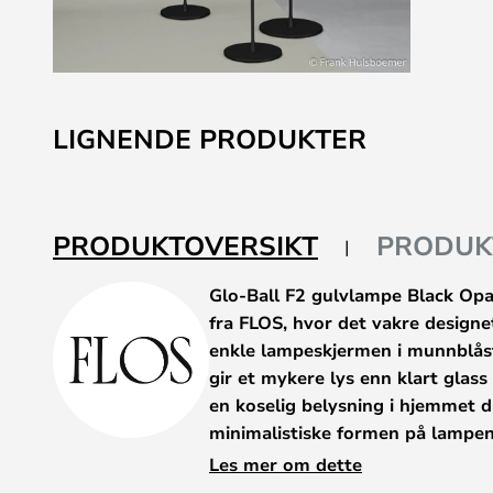
Gå
til
LIGNENDE PRODUKTER
begynnelsen
av
bildegalleri
PRODUKTOVERSIKT
PRODUK
Glo-Ball F2 gulvlampe Black Opal
fra FLOS, hvor det vakre design
enkle lampeskjermen i munnblåst
gir et mykere lys enn klart glass
en koselig belysning i hjemmet d
minimalistiske formen på lampe
en klassisk innredning.
Les mer om dette
Bord- og gulvlampen ble opprinnel