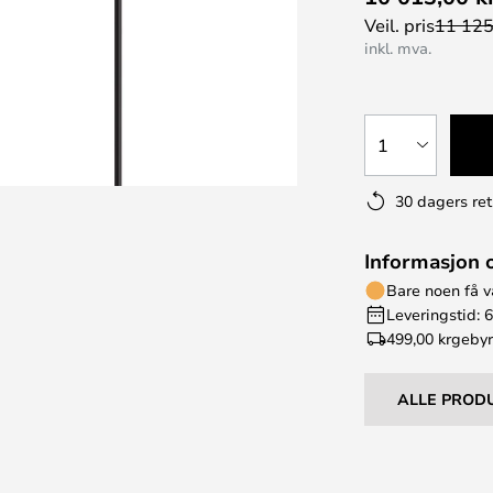
Veil. pris
11 125
inkl. mva.
1
30 dagers ret
Informasjon 
Bare noen få v
Leveringstid: 
499,00 kr
gebyr
ALLE PROD