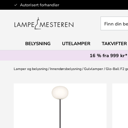
Hopp
Autorisert forhandler
til
innhold
Finn
din
belysning
BELYSNING
UTELAMPER
TAKVIFTER
16 % fra 999 kr*
Lamper og belysning
Innendørsbelysning
Gulvlamper
Glo-Ball F2 g
Gå
til
slutten
av
bildegalleri