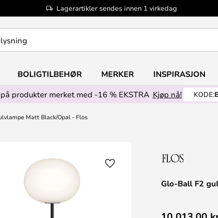
Lagerartikler sendes innen 1 virkedag
BOLIGTILBEHØR
MERKER
INSPIRASJON
på produkter merket med -16 % EKSTRA
Kjøp nå!
KODE:
ulvlampe Matt Black/Opal - Flos
Glo-Ball F2 gu
10 013,00 k