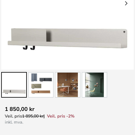
Gå
1 850,00 kr
til
Veil. pris -2%
Veil. pris
1 895,00 kr
begynnelsen
inkl. mva.
av
bildegalleri