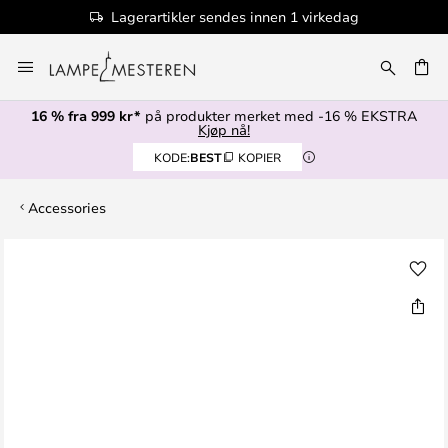
Lagerartikler sendes innen 1 virkedag
Hopp
til
innhold
16 % fra 999 kr*
på produkter merket med -16 % EKSTRA
Kjøp nå!
KODE:
BEST
KOPIER
Accessories
Gå
til
slutten
av
bildegalleri