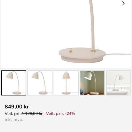
Gå
849,00 kr
til
Veil. pris -24%
Veil. pris
1 128,00 kr
begynnelsen
inkl. mva.
av
bildegalleri