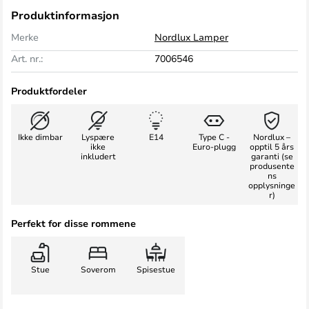
Produktinformasjon
Merke
Nordlux Lamper
Art. nr.:
7006546
Produktfordeler
Ikke dimbar
Lyspære
E14
Type C -
Nordlux –
ikke
Euro-plugg
opptil 5 års
inkludert
garanti (se
produsente
ns
opplysninge
r)
Perfekt for disse rommene
Stue
Soverom
Spisestue