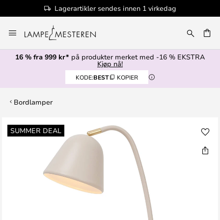
Lagerartikler sendes innen 1 virkedag
Hopp
til
innhold
16 % fra 999 kr*
på produkter merket med -16 % EKSTRA
Kjøp nå!
KODE:
BEST
KOPIER
Bordlamper
Gå
SUMMER DEAL
til
slutten
av
bildegalleri