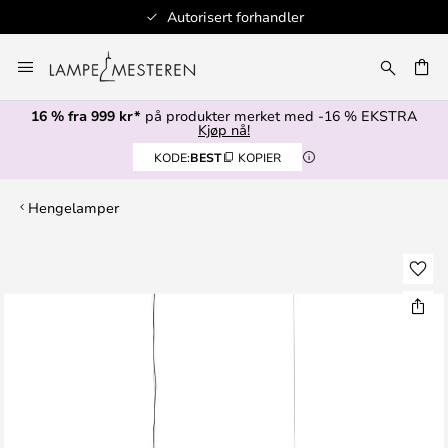
Autorisert forhandler
Hopp
til
innhold
16 % fra 999 kr*
på produkter merket med -16 % EKSTRA
Kjøp nå!
KODE:
BEST
KOPIER
Hengelamper
Gå
til
slutten
av
bildegalleri