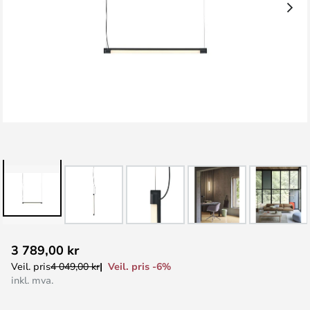
Gå
3 789,00 kr
til
Veil. pris -6%
Veil. pris
4 049,00 kr
begynnelsen
inkl. mva.
av
bildegalleri