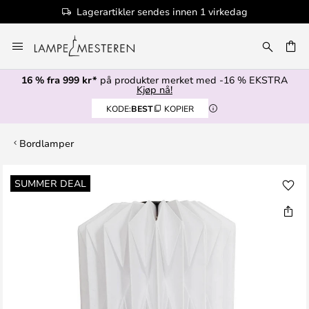
Lagerartikler sendes innen 1 virkedag
Hopp
til
innhold
16 % fra 999 kr*
på produkter merket med -16 % EKSTRA
Kjøp nå!
KODE:
BEST
KOPIER
Bordlamper
Gå
SUMMER DEAL
til
slutten
av
bildegalleri