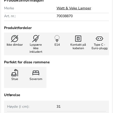
Produktinformasjon
Merke
Watt & Veke Lamper
Art. nr.:
70038870
Produktfordeler
Ikke dimbar
Lyspære
E14
Kontakt på
Type C -
ikke
kabelen
Euro-plugg
inkludert
Perfekt for disse rommene
Stue
Soverom
Utførelse
Høyde (i cm):
31