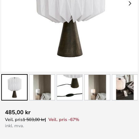
Gå
485,00 kr
til
Veil. pris -67%
Veil. pris
1 503,00 kr
begynnelsen
inkl. mva.
av
bildegalleri