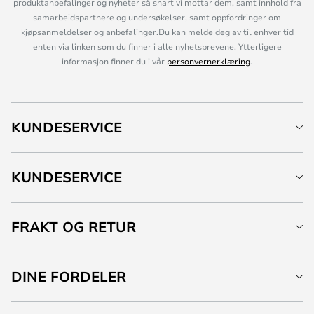
produktanbefalinger og nyheter så snart vi mottar dem, samt innhold fra
samarbeidspartnere og undersøkelser, samt oppfordringer om
kjøpsanmeldelser og anbefalinger.Du kan melde deg av til enhver tid
enten via linken som du finner i alle nyhetsbrevene. Ytterligere
informasjon finner du i vår
personvernerklæring
.
KUNDESERVICE
KUNDESERVICE
FRAKT OG RETUR
DINE FORDELER