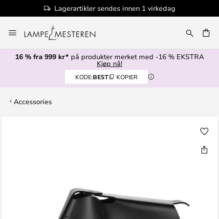
Lagerartikler sendes innen 1 virkedag
Hopp
til
innhold
16 % fra 999 kr*
på produkter merket med -16 % EKSTRA
Kjøp nå!
KODE:
BEST
KOPIER
Accessories
Gå
til
slutten
av
bildegalleri