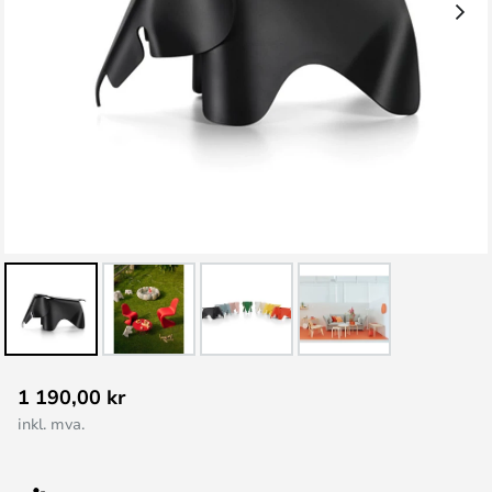
Gå
1 190,00 kr
til
inkl. mva.
begynnelsen
av
bildegalleri