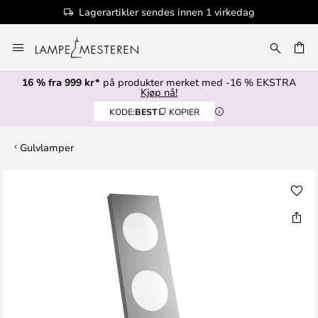
Lagerartikler sendes innen 1 virkedag
Hopp
til
innhold
16 % fra 999 kr*
på produkter merket med -16 % EKSTRA
Kjøp nå!
KODE:
BEST
KOPIER
Gulvlamper
Gå
til
slutten
av
bildegalleri