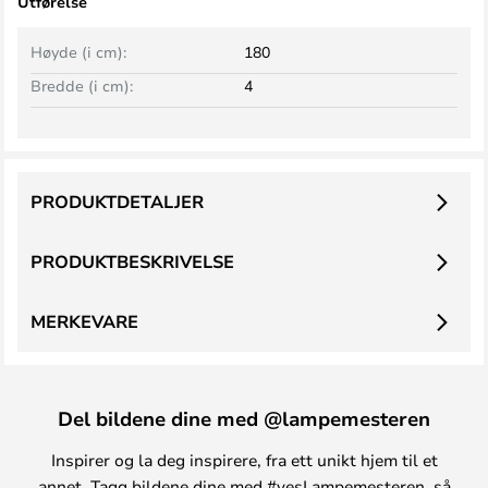
Utførelse
Høyde (i cm):
180
Bredde (i cm):
4
PRODUKTDETALJER
PRODUKTBESKRIVELSE
MERKEVARE
Del bildene dine med @lampemesteren
Inspirer og la deg inspirere, fra ett unikt hjem til et
annet. Tagg bildene dine med #yesLampemesteren, så