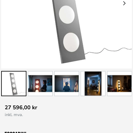
Gå
27 596,00 kr
til
inkl. mva.
begynnelsen
av
bildegalleri