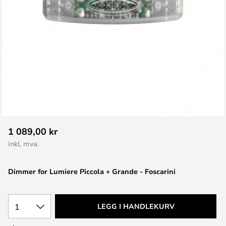
Gå
1 089,00 kr
til
inkl. mva.
begynnelsen
av
Dimmer for Lumiere Piccola + Grande - Foscarini
bildegalleri
1
LEGG I HANDLEKURV