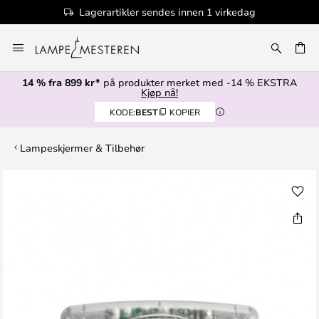
Lagerartikler sendes innen 1 virkedag
Hopp
til
innhold
14 % fra 899 kr*
på produkter merket med -14 % EKSTRA
Kjøp nå!
KODE:
BEST
KOPIER
Lampeskjermer & Tilbehør
Gå
til
slutten
av
bildegalleri