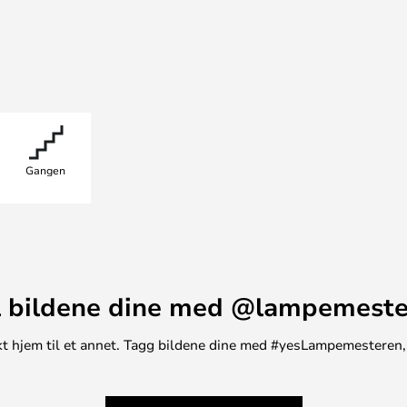
 bikakefilter for å redusere
tring i messing, som du kan bruke
an du legge til flere skinner,
inner, må du huske at du trenger
Gangen
innene.
n av skinnen, ikke i midten. Hvis
n til strøm, kan du koble de to
lkobling.
 bildene dine med @lampemest
unikt hjem til et annet. Tagg bildene dine med #yesLampemesteren,