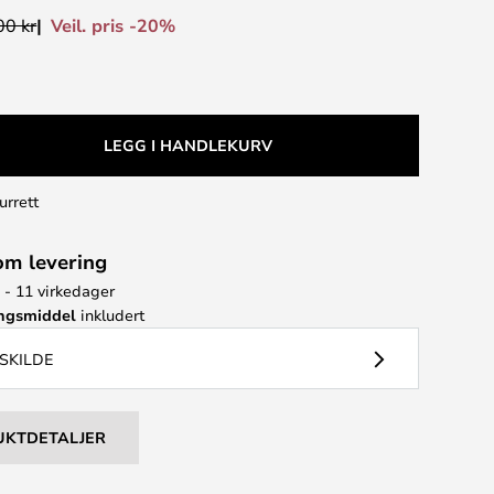
Veil. pris -20%
00 kr
LEGG I HANDLEKURV
urrett
om levering
7 - 11 virkedager
ingsmiddel
inkludert
YSKILDE
UKTDETALJER