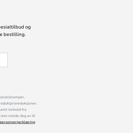
esialtilbud og
 bestilling.
Å
solcellelamper,
roduktprisreduksjoner,
samt innhold fra
kan melde deg av til
personvernerklæring
.