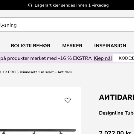
Lagerartikler sendes innen 1 virkedag
BOLIGTILBEHØR
MERKER
INSPIRASJON
på produkter merket med -16 % EKSTRA
Kjøp nå!
KODE:
e Kit PRO 3 skinnesett 1 m svart – Antidark
Designline Tub
2 072,00 kr