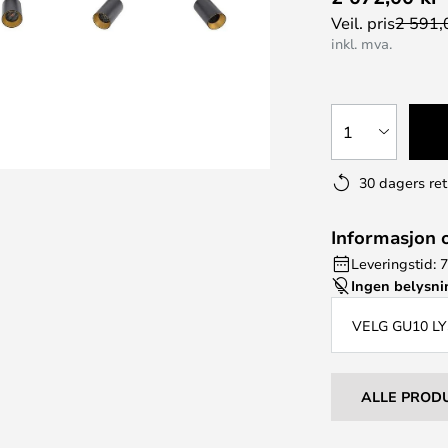
Veil. pris
2 591,
inkl. mva.
1
30 dagers ret
Informasjon 
Leveringstid: 
Ingen belysn
VELG GU10 L
ALLE PROD