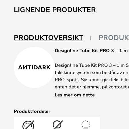
LIGNENDE PRODUKTER
PRODUKTOVERSIKT
PRODUK
Designline Tube Kit PRO 3 – 1 m 
Designline Tube Kit PRO 3 – 1 m S
takskinnesystem som består av en
PRO-spots. Systemet gir fleksibilit
enten det er hjemme, på kontoret ell
pærene du ønsker, og fest spotlig
Les mer om dette
Plasseringen kan endres når som h
Produktfordeler
Dette komplette settet inneholder
Designline Kit 3, 1 m – 3 TUBE Pr