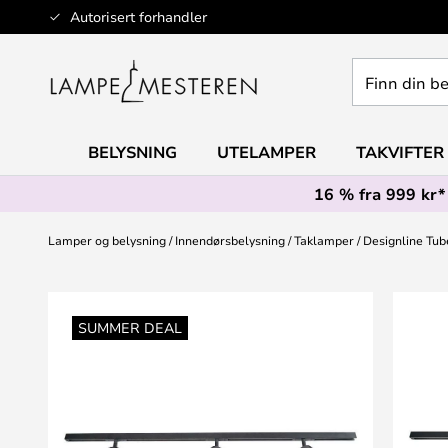
Hopp
Autorisert forhandler
til
innhold
Finn
din
belysning
BELYSNING
UTELAMPER
TAKVIFTER
16 % fra 999 kr*
Lamper og belysning
Innendørsbelysning
Taklamper
Designline Tub
Gå
til
SUMMER DEAL
slutten
av
bildegalleri