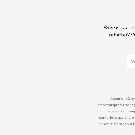
Ønsker du inf
rabatter? V
Abonner på nyh
smarthusprodukter og 
spesialkampanje
samarbeidspartnere 
enhver tid enten via 