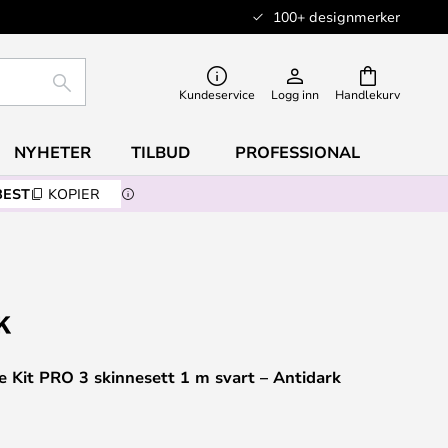
100+ designmerker
SØK
Kundeservice
Logg inn
Handlekurv
NYHETER
TILBUD
PROFESSIONAL
BEST
KOPIER
e Kit PRO 3 skinnesett 1 m svart – Antidark