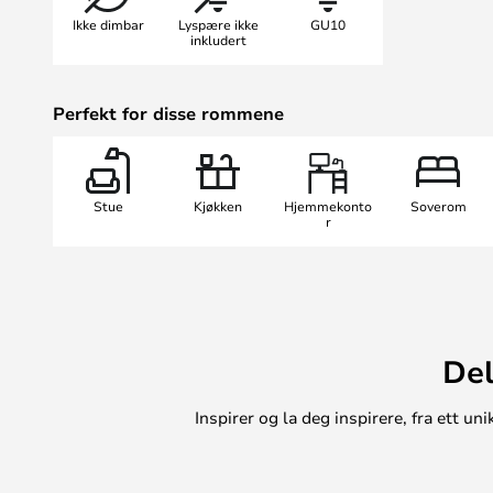
skinne, inkl. startstykke
Ikke dimbar
Lyspære ikke
GU10
inkludert
Info: TUBE Pro Spot leveres med et
blending og en ekstra gylden fron
Perfekt for disse rommene
til å endre utseendet på spotten.
Hvis du ønsker å utvide systemet, k
koblinger, oppheng og spotter.
Hvis du ønsker å legge til flere sk
Stue
Kjøkken
Hjemmekonto
Soverom
en kobling for å koble sammen sk
r
Merk: Startstykket plasseres i ende
du ønsker å koble midten av skinne
skinnene sammen med en mellomti
Del
Inspirer og la deg inspirere, fra ett 