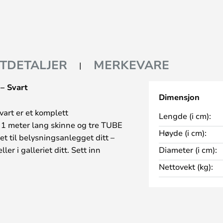
TDETALJER
MERKEVARE
– Svart
Dimensjon
vart er et komplett
Lengde (i cm):
 1 meter lang skinne og tre TUBE
Høyde (i cm):
et til belysningsanlegget ditt –
er i galleriet ditt. Sett inn
Diameter (i cm):
htene på ønsket sted.
Nettovekt (kg):
elst.
:
o-spotter med en 1 meter lang