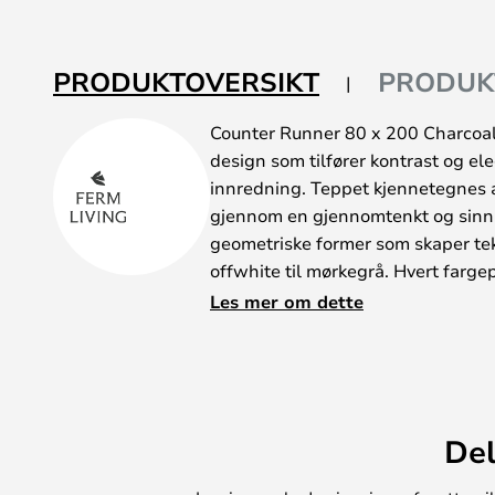
PRODUKTOVERSIKT
PRODUK
Counter Runner 80 x 200 Charcoal/
design som tilfører kontrast og el
innredning. Teppet kjennetegnes a
gjennom en gjennomtenkt og sinn
geometriske former som skaper tekst
offwhite til mørkegrå. Hvert fargepa
som skaper et naturlig mønster på
Les mer om dette
har chambrayfrynser som gir teppe
fremhever den asymmetriske form
Teppet er en del av Counter-serie
en løper som du kan velge ut fra 
du ønsker å dekorere med teppet.
Del
100 % ull, og begge har det sam
flotte fargepaletten.