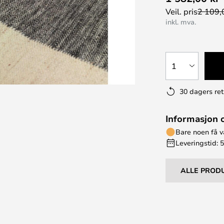
Veil. pris
2 109,
inkl. mva.
1
30 dagers ret
Informasjon 
Bare noen få v
Leveringstid: 5
ALLE PROD