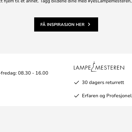
unikt hjem til et annet. Tagg bildene dine med #yesLampemesteren,
FÅ INSPIRASJON HER
fredag: 08.30 - 16.00
30 dagers returrett
Erfaren og Profesjonel