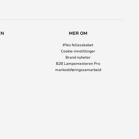
EN
MER OM
#Yes fellesskabet
Cookie-innstillinger
Brand nyheter
B2B Lampemesteren Pro
markedsføringssamarbeid