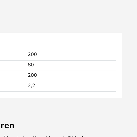
200
80
200
2,2
eren