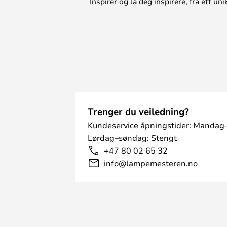
Inspirer og la deg inspirere, fra ett 
Trenger du veiledning?
Kundeservice åpningstider: Mandag–
Lørdag–søndag: Stengt
+47 80 02 65 32
info@lampemesteren.no