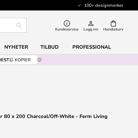
100+ designmerker
SØK
Kundeservice
Logg inn
Handlekurv
NYHETER
TILBUD
PROFESSIONAL
BEST
KOPIER
 80 x 200 Charcoal/Off-White - Ferm Living