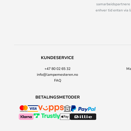
samarbeidspartnere 
enhver tid enten via 
KUNDESERVICE
+47 80 02 65 32
Ma
info@lampemesteren.no
FAQ
BETALINGSMETODER