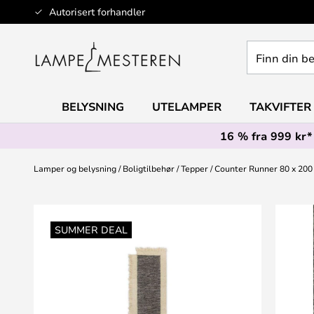
Hopp
Autorisert forhandler
til
innhold
Finn
din
belysning
BELYSNING
UTELAMPER
TAKVIFTER
16 % fra 999 kr*
Lamper og belysning
Boligtilbehør
Tepper
Counter Runner 80 x 200 
Gå
til
SUMMER DEAL
slutten
av
bildegalleri