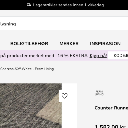
Lagerartikler sendes innen 1 virkedag
BOLIGTILBEHØR
MERKER
INSPIRASJON
på produkter merket med -16 % EKSTRA
Kjøp nå!
KODE:
Charcoal/Off-White - Ferm Living
Counter Runner
1 582,00 kr