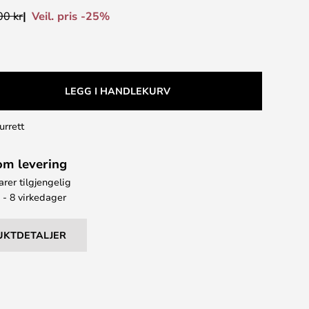
Veil. pris -25%
00 kr
LEGG I HANDLEKURV
urrett
om levering
arer tilgjengelig
 - 8 virkedager
UKTDETALJER