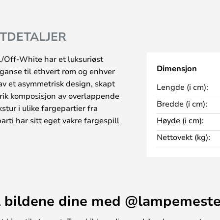
TDETALJER
Off-White har et luksuriøst
Dimensjon
eganse til ethvert rom og enhver
v et asymmetrisk design, skapt
Lengde (i cm):
rik komposisjon av overlappende
Bredde (i cm):
ur i ulike fargepartier fra
rti har sitt eget vakre fargespill
Høyde (i cm):
 teppets overflate. To av kantene
Nettovekt (kg):
t et avslappet uttrykk og
en.
n, som består av både et teppe og
størrelsen og formen på rommet
 Begge teppene er håndvevd i
 bildene dine med @lampemest
me vakre designet og den samme