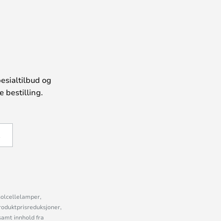
esialtilbud og
 bestilling.
Å
solcellelamper,
roduktprisreduksjoner,
samt innhold fra