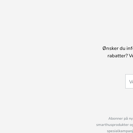
Ønsker du inf
rabatter? V
Abonner på nyh
smarthusprodukter og 
spesialkampanje