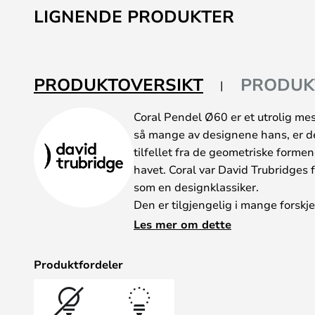
til
LIGNENDE PRODUKTER
begynnelsen
av
bildegalleri
PRODUKTOVERSIKT
PRODUK
Coral Pendel Ø60 er et utrolig me
så mange av designene hans, er den
tilfellet fra de geometriske formen
havet. Coral var David Trubridges 
som en designklassiker.
Den er tilgjengelig i mange forskjel
størrelser å velge mellom. Uansett 
Les mer om dette
pendelen bygget opp av 60 identisk
med små plastnitter, til en fantas
Produktfordeler
passer fantastisk inn i tidens trend
bærekraft og hvor vi fortsatt hive
i innredningen. ..