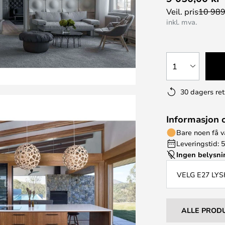
Veil. pris
10 989
inkl. mva.
1
30 dagers ret
Informasjon 
Bare noen få v
Leveringstid: 5
Ingen belysn
VELG E27 LYS
ALLE PROD