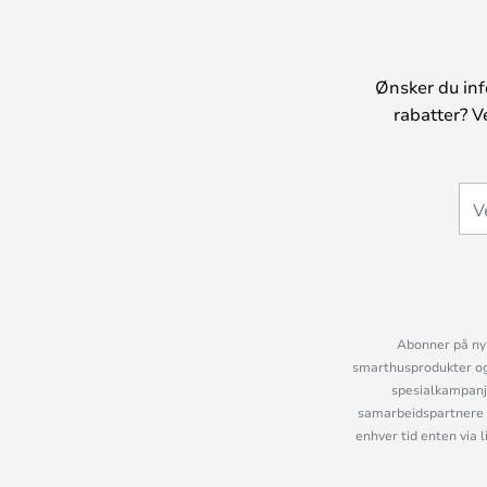
Ønsker du inf
rabatter? V
Abonner på nyh
smarthusprodukter og 
spesialkampanje
samarbeidspartnere 
enhver tid enten via 