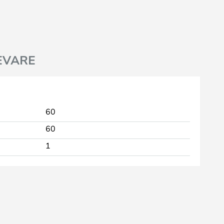
EVARE
60
60
1