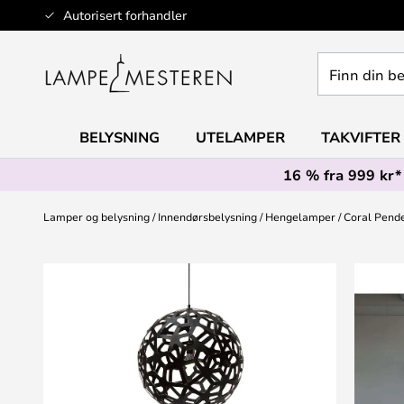
Hopp
Autorisert forhandler
til
innhold
Finn
din
belysning
BELYSNING
UTELAMPER
TAKVIFTER
16 % fra 999 kr*
Lamper og belysning
Innendørsbelysning
Hengelamper
Coral Pende
Gå
til
slutten
av
bildegalleri