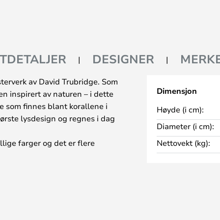
TDETALJER
DESIGNER
MERK
sterverk av David Trubridge. Som
Dimensjon
 inspirert av naturen – i dette
e som finnes blant korallene i
Høyde (i cm):
første lysdesign og regnes i dag
Diameter (i cm):
lige farger og det er flere
Nettovekt (kg):
hvilken størrelse du velger er
e deler i kryssfinér og montert
tisk pendel. Den vakre serien
, der det er et stort fokus på
r de naturlige materialene med inn