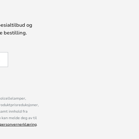
esialtilbud og
 bestilling.
Å
solcellelamper,
roduktprisreduksjoner,
samt innhold fra
kan melde deg av til
personvernerklæring
.