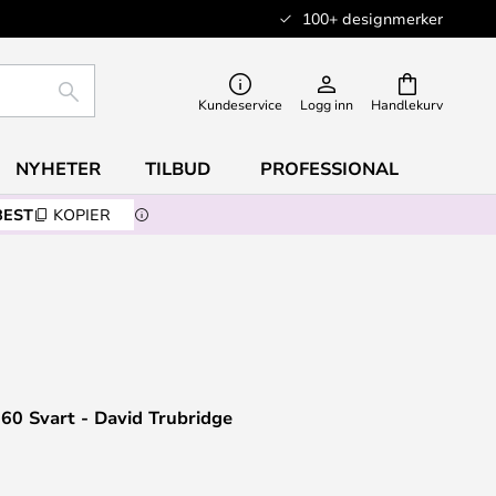
100+ designmerker
SØK
Kundeservice
Logg inn
Handlekurv
NYHETER
TILBUD
PROFESSIONAL
BEST
KOPIER
60 Svart - David Trubridge