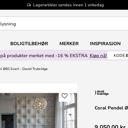
Lagerartikler sendes innen 1 virkedag
BOLIGTILBEHØR
MERKER
INSPIRASJON
på produkter merket med -16 % EKSTRA
Kjøp nå!
KODE:
l Ø60 Svart - David Trubridge
Coral Pendel Ø
9 050,00 kr