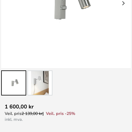
Gå
1 600,00 kr
til
Veil. pris -25%
Veil. pris
2 139,00 kr
begynnelsen
inkl. mva.
av
bildegalleri