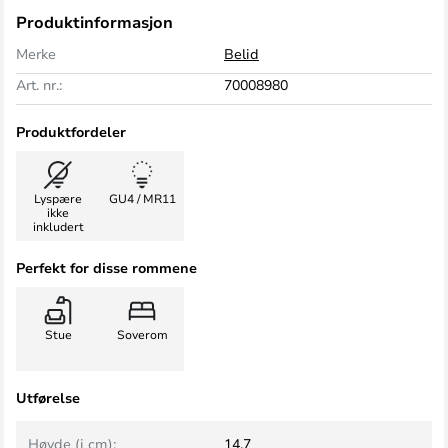
Produktinformasjon
Merke
Belid
Art. nr.:
70008980
Produktfordeler
Lyspære
GU4 / MR11
ikke
inkludert
Perfekt for disse rommene
Stue
Soverom
Utførelse
Høyde (i cm):
14,7