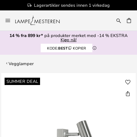
Lagerartikler sendes innen 1 virkedag
Hopp
til
innhold
14 % fra 899 kr*
på produkter merket med -14 % EKSTRA
Kjøp nå!
KODE:
BEST
KOPIER
Vegglamper
Gå
SUMMER DEAL
til
slutten
av
bildegalleri