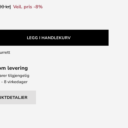
Veil. pris -8%
00 kr
LEGG I HANDLEKURV
urrett
om levering
arer tilgjengelig
 - 8 virkedager
UKTDETALJER