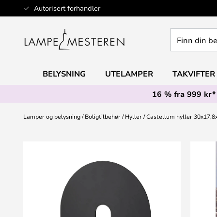
Hopp
Autorisert forhandler
til
innhold
Finn
din
belysning
BELYSNING
UTELAMPER
TAKVIFTER
16 % fra 999 kr*
Lamper og belysning
Boligtilbehør
Hyller
Castellum hyller 30x17,8
Gå
til
slutten
av
bildegalleri