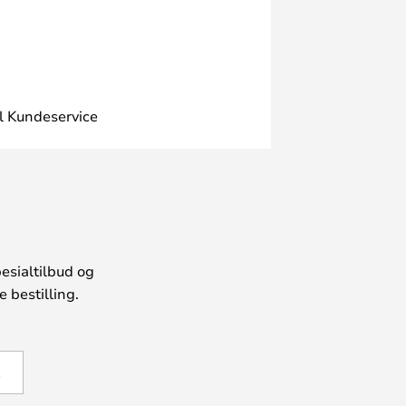
l Kundeservice
esialtilbud og
 bestilling.
Å