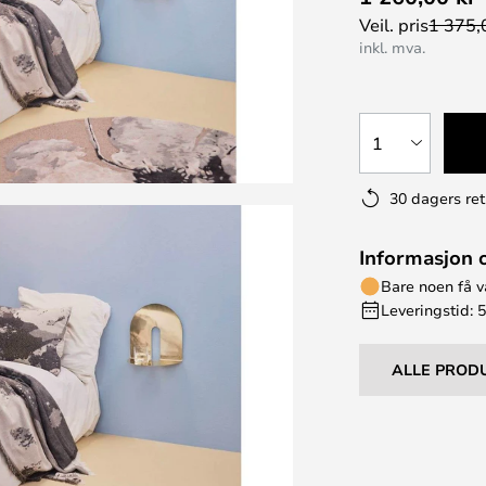
Veil. pris
1 375,
inkl. mva.
1
30 dagers ret
Informasjon 
Bare noen få v
Leveringstid: 5
ALLE PROD