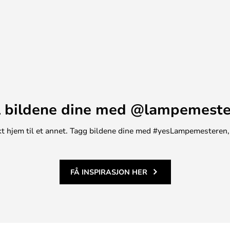
derne interiører. Bruk den til å
orative gjenstander eller som en
 bildene dine med @lampemest
unikt hjem til et annet. Tagg bildene dine med #yesLampemesteren,
FÅ INSPIRASJON HER