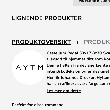
VIS FLERE BILDER
Gå
til
LIGNENDE PRODUKTER
begynnelsen
av
bildegalleri
PRODUKTOVERSIKT
PRODUK
Castellum Regal 30x17,8x30 Svar
tilskudd til hjemmet ditt som kom
Denne hyllen fra det anerkjente
interiørkolleksjon og er designet
Henrik Johannes Drecker. Hyllen 
har en raffinert svart farge som 
den geometriske formen.
Les mer om dette
Med en bredde på 30 cm, en høyd
cm passer den perfekt i alle rom hv
Perfekt for disse rommene
moderne eleganse. Den mattsvarte o