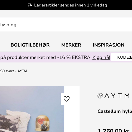
Lagerartikler sendes innen 1 virkedag
BOLIGTILBEHØR
MERKER
INSPIRASJON
på produkter merket med -16 % EKSTRA
Kjøp nå!
KODE:
x30 svart - AYTM
Castellum hyll
1 260,00 kr