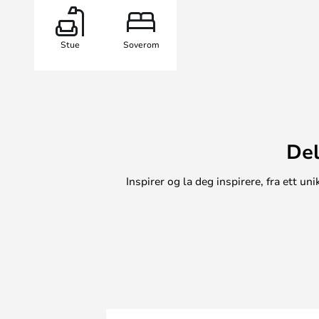
som passer både til klassiske og mo
vise frem favorittbøkene dine, dek
Stue
Soverom
praktisk oppbevaringsløsning.
Del
Inspirer og la deg inspirere, fra ett 