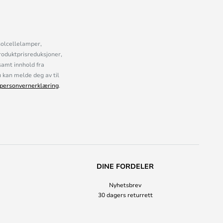
solcellelamper,
roduktprisreduksjoner,
samt innhold fra
kan melde deg av til
personvernerklæring
.
DINE FORDELER
Nyhetsbrev
30 dagers returrett