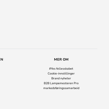
EN
MER OM
#Yes fellesskabet
Cookie-innstillinger
Brand nyheter
B2B Lampemesteren Pro
markedsføringssamarbeid