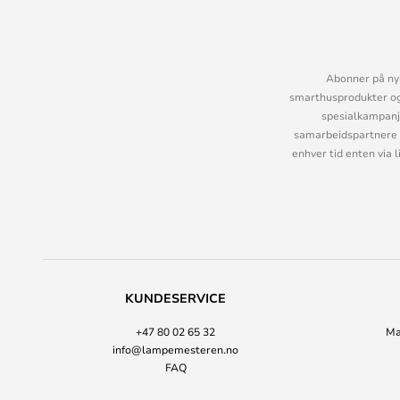
Abonner på nyh
smarthusprodukter og 
spesialkampanje
samarbeidspartnere 
enhver tid enten via 
KUNDESERVICE
+47 80 02 65 32
Ma
info@lampemesteren.no
FAQ