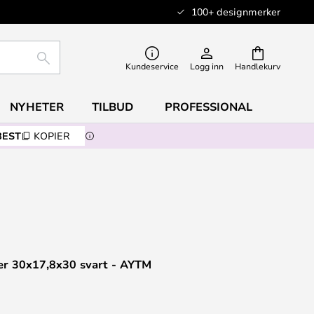
100+ designmerker
SØK
Kundeservice
Logg inn
Handlekurv
NYHETER
TILBUD
PROFESSIONAL
BEST
KOPIER
er 30x17,8x30 svart - AYTM