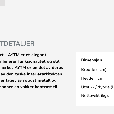
TDETALJER
t - AYTM er et elegant
Dimensjon
binerer funksjonalitet og stil.
 merket AYTM er en del av deres
Bredde (i cm):
 av den tyske interiørarkitekten
Høyde (i cm):
er laget av robust metall og
danner en vakker kontrast til
Utstikk / dybde (i
Nettovekt (kg):
e på 30 cm og en dybde på 17,8
or du ønsker å tilføre et snev av
verflaten gir en tidløs estetikk