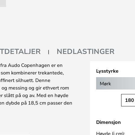
TDETALJER
NEDLASTINGER
k fra Audo Copenhagen er en
Lysstyrke
 som kombinerer trekantede,
ffinert silhuett. Denne
Mørk
 og messing og gir ethvert rom
r slått på og av. Med en høyde
180
en dybde på 18,5 cm passer den
etningslokaler. Armen i børstet
ium og den matchende
Dimensjon
nisk form som passer naturlig
merksom på at lampen ikke kan
Høyde (i cm):