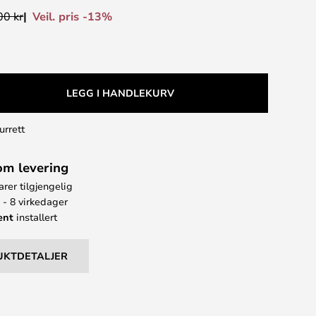
Veil. pris -13%
00 kr
LEGG I HANDLEKURV
urrett
om levering
arer tilgjengelig
 - 8 virkedager
ent
installert
UKTDETALJER