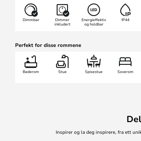
justeres etter montering. Sørg derfo
før du monterer den. Denne veggla
Dimmbar
Dimmer
Energieffektiv
IP44
supplement til pendellampene fra
inkludert
og holdbar
være sitt unike design fungerer de
Perfekt for disse rommene
Baderom
Stue
Spisestue
Soverom
Del
Inspirer og la deg inspirere, fra ett 