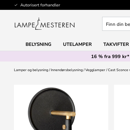
Hopp
Autorisert forhandler
til
innhold
Finn
din
belysning
BELYSNING
UTELAMPER
TAKVIFTER
16 % fra 999 kr*
Lamper og belysning
Innendørsbelysning
Vegglamper
Cast Sconce 
Gå
til
slutten
av
bildegalleri