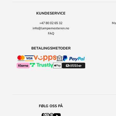
KUNDESERVICE
+47 80 02 65 32
Ma
info@lampemesteren.no
FAQ
BETALINGSMETODER
FØLG OSS PÅ