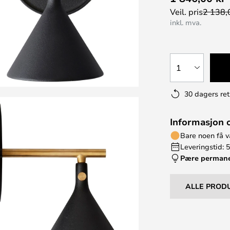
Veil. pris
2 138,
inkl. mva.
1
30 dagers ret
Informasjon 
Bare noen få v
Leveringstid: 5
Pære perman
ALLE PROD