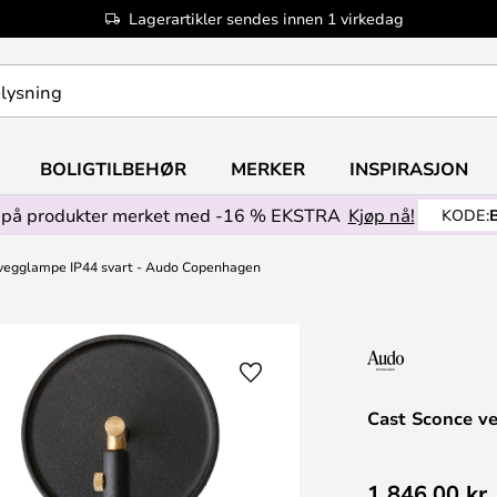
Lagerartikler sendes innen 1 virkedag
BOLIGTILBEHØR
MERKER
INSPIRASJON
på produkter merket med -16 % EKSTRA
Kjøp nå!
KODE:
vegglampe IP44 svart - Audo Copenhagen
Cast Sconce v
1 846,00 kr