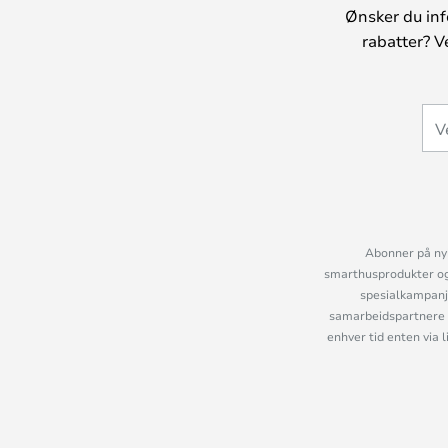
Ønsker du inf
rabatter? V
Abonner på nyh
smarthusprodukter og 
spesialkampanje
samarbeidspartnere 
enhver tid enten via 