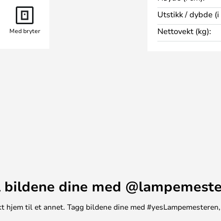
r for at du velger riktig vinkel
Utstikk / dybde (i
mpen er også et flott
Nettovekt (kg):
Med bryter
 samme kolleksjon, men takket
n også perfekt alene.
 bildene dine med @lampemest
unikt hjem til et annet. Tagg bildene dine med #yesLampemesteren,