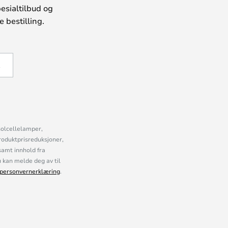
esialtilbud og
 bestilling.
Å
solcellelamper,
roduktprisreduksjoner,
samt innhold fra
kan melde deg av til
personvernerklæring
.