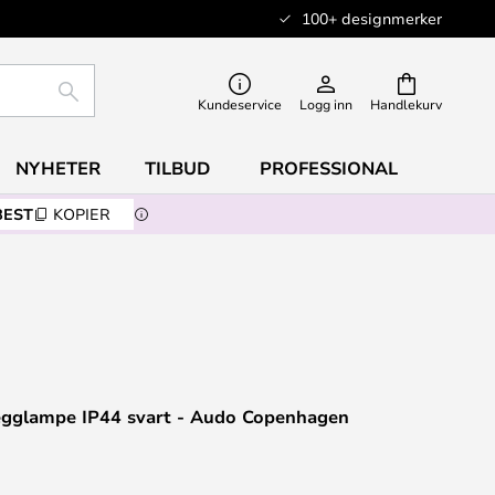
100+ designmerker
SØK
Kundeservice
Logg inn
Handlekurv
NYHETER
TILBUD
PROFESSIONAL
BEST
KOPIER
egglampe IP44 svart - Audo Copenhagen