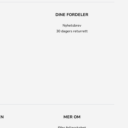
DINE FORDELER
Nyhetsbrev
30 dagers returrett
EN
MER OM
#Yes fellesskabet