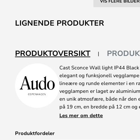
VIS FLERE BILDER
Gå
til
LIGNENDE PRODUKTER
begynnelsen
av
bildegalleri
PRODUKTOVERSIKT
PRODUK
Cast Sconce Wall light IP44 Blac
elegant og funksjonell vegglampe
lineære og runde elementer i en ra
vegglampen er laget av aluminium
en unik atmosfære, både når den e
på 19 cm, en bredde på 12 cm og 
perfekt i stuer, arbeidsrom og forr
Les mer om dette
messing, skjermen i støpt alumin
monteringsplaten danner en harmo
Produktfordeler
inn i ethvert romdesign. Vær opp