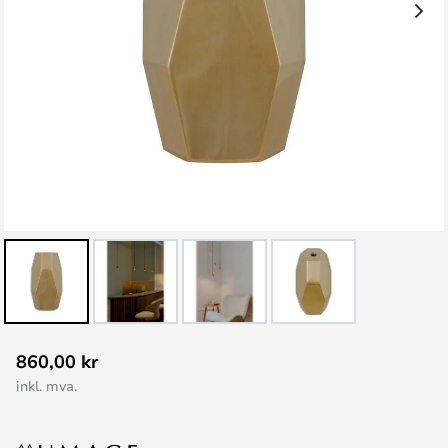
Gå
860,00 kr
til
inkl. mva.
begynnelsen
av
bildegalleri