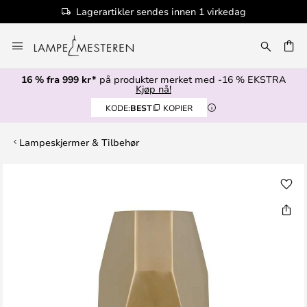
Lagerartikler sendes innen 1 virkedag
Hopp
til
innhold
16 % fra 999 kr*
på produkter merket med -16 % EKSTRA
Kjøp nå!
KODE:
BEST
KOPIER
Lampeskjermer & Tilbehør
Gå
til
slutten
av
bildegalleri