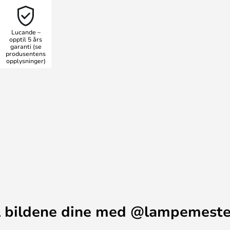
ved å sette opp flere av samme
Lucande –
opptil 5 års
garanti (se
produsentens
opplysninger)
 bildene dine med @lampemest