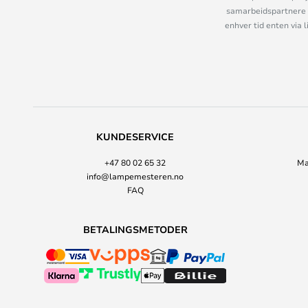
samarbeidspartnere 
enhver tid enten via 
KUNDESERVICE
+47 80 02 65 32
Ma
info@lampemesteren.no
FAQ
BETALINGSMETODER