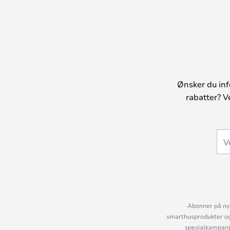
Ønsker du inf
rabatter? V
Abonner på nyh
smarthusprodukter og 
spesialkampanje