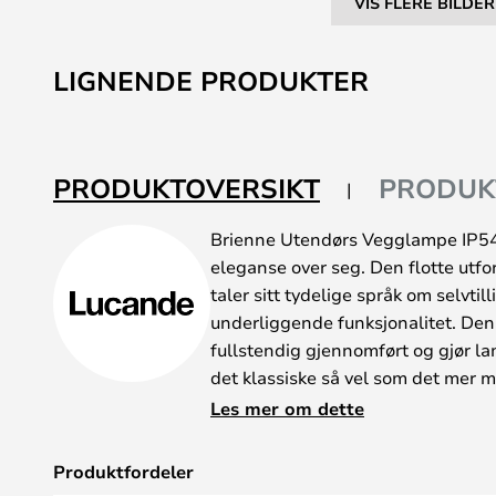
VIS FLERE BILDER
Gå
til
LIGNENDE PRODUKTER
begynnelsen
av
bildegalleri
PRODUKTOVERSIKT
PRODUK
Brienne Utendørs Vegglampe IP54 
eleganse over seg. Den flotte utf
taler sitt tydelige språk om selvtill
underliggende funksjonalitet. Den
fullstendig gjennomført og gjør la
det klassiske så vel som det mer
Med denne deilige modellen blir 
Les mer om dette
innbydende til alle årstider og al
klare lyset brer seg ut fra lyskil
Produktfordeler
sjansen til å vise seg fra sin best