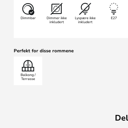
sjarmerende effekten kan støttes 
modell i par eller på linje.
Dimmbar
Dimmer ikke
Lyspære ikke
E27
inkludert
inkludert
Perfekt for disse rommene
Balkong /
Terrasse
Del