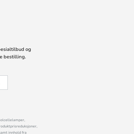
esialtilbud og
 bestilling.
Å
solcellelamper,
roduktprisreduksjoner,
samt innhold fra