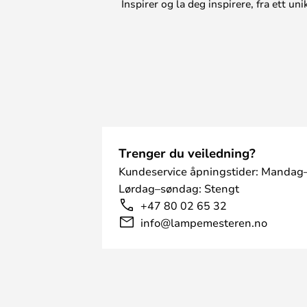
Inspirer og la deg inspirere, fra ett 
Trenger du veiledning?
Kundeservice åpningstider: Mandag–
Lørdag–søndag: Stengt
+47 80 02 65 32
info@lampemesteren.no