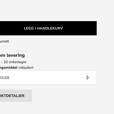
LEGG I HANDLEKURV
urrett
om levering
6 - 10 virkedager
ingsmiddel
inkludert
KILDE
UKTDETALJER