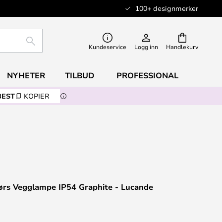
100+ designmerker
SØK
Kundeservice
Logg inn
Handlekurv
NYHETER
TILBUD
PROFESSIONAL
BEST
KOPIER
ørs Vegglampe IP54 Graphite - Lucande