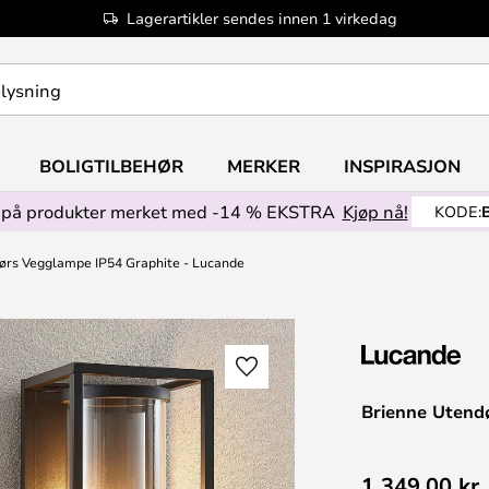
Lagerartikler sendes innen 1 virkedag
BOLIGTILBEHØR
MERKER
INSPIRASJON
på produkter merket med -14 % EKSTRA
Kjøp nå!
KODE:
ørs Vegglampe IP54 Graphite - Lucande
Brienne Utend
1 349,00 kr