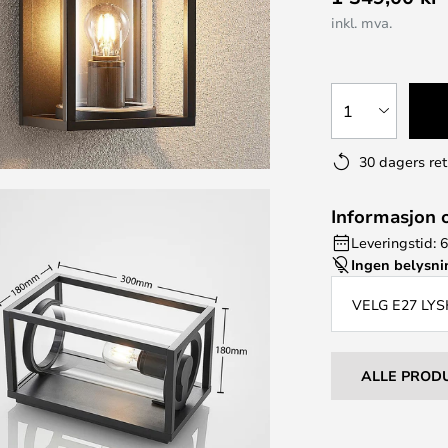
inkl. mva.
1
30 dagers ret
Informasjon 
Leveringstid: 
Ingen belysn
VELG E27 LYS
ALLE PROD