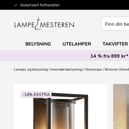
Hopp
Autorisert forhandler
til
innhold
Finn
din
belysning
BELYSNING
UTELAMPER
TAKVIFTER
14 % fra 899 kr*
Lamper og belysning
Innendørsbelysning
Utelamper
Brienne Utend
Gå
til
-14% EKSTRA
slutten
av
bildegalleri