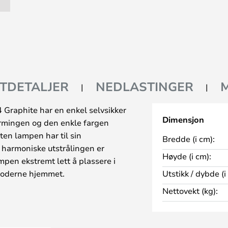
TDETALJER
NEDLASTINGER
Graphite har en enkel selvsikker
Dimensjon
ormingen og den enkle fargen
iten lampen har til sin
Bredde (i cm):
 harmoniske utstrålingen er
Høyde (i cm):
mpen ekstremt lett å plassere i
 moderne hjemmet.
Utstikk / dybde (i
både hage og innkjørsel åpen og
Nettovekt (kg):
le døgnets tider. Det behagelige
den og gir utendørsområdene
e side selv etter skumring. Denne