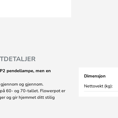
TDETALJER
 VP2 pendellampe, men en
Dimensjon
ot gjennom og gjennom.
Nettovekt (kg):
på 60- og 70-tallet. Flowerpot er
er og gir hjemmet ditt stilig
or lengst bevist sine varige
designeksempel og hører like mye