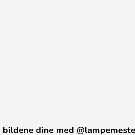
si at de er enda mer populære i
ltid være en som passer til ditt
elt så stor som diameteren på
 bildene dine med @lampemest