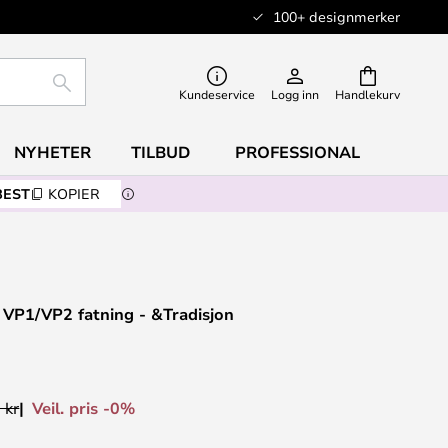
100+ designmerker
SØK
Kundeservice
Logg inn
Handlekurv
NYHETER
TILBUD
PROFESSIONAL
BEST
KOPIER
 VP1/VP2 fatning - &Tradisjon
Veil. pris -0%
 kr