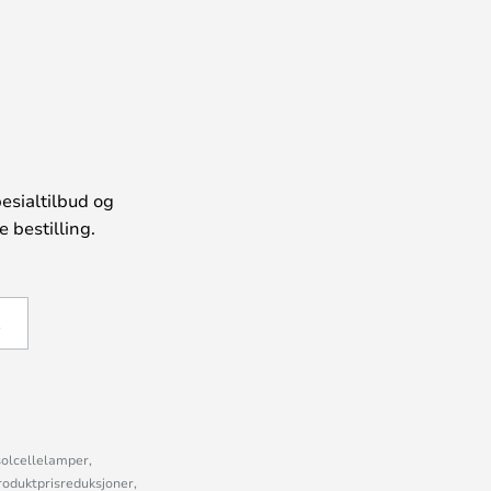
esialtilbud og
 bestilling.
Å
solcellelamper,
roduktprisreduksjoner,