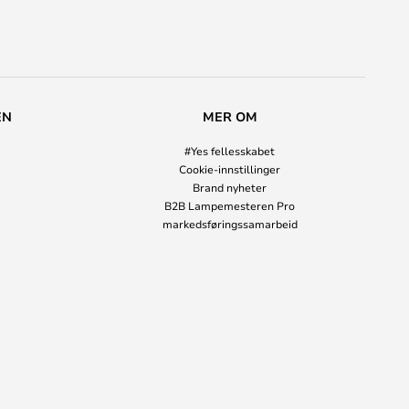
EN
MER OM
#Yes fellesskabet
Cookie-innstillinger
Brand nyheter
B2B Lampemesteren Pro
markedsføringssamarbeid