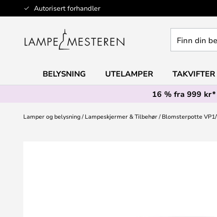
Hopp
Autorisert forhandler
til
innhold
Finn
din
belysning
BELYSNING
UTELAMPER
TAKVIFTER
16 % fra 999 kr*
Lamper og belysning
Lampeskjermer & Tilbehør
Blomsterpotte VP1/V
Gå
til
slutten
av
bildegalleri