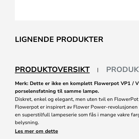
Gå
til
LIGNENDE PRODUKTER
begynnelsen
av
bildegalleri
PRODUKTOVERSIKT
PRODUK
Merk: Dette er ikke en komplett Flowerpot VP1 /
porselensfatning til samme lampe.
Diskret, enkel og elegant, men uten tvil en FlowerP
Flowerpot er inspirert av Flower Power-revolusjonen 
en superstilfull lampeserie som fås i mange vakre farg
belysning.
Med sine to motstående sirkler har Flowerpot-serien f
Les mer om dette
designkvaliteter. Lampene er et vakkert og klassisk 