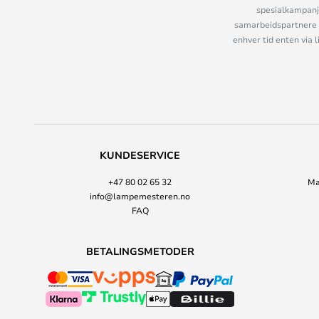
spesialkampanje
samarbeidspartnere 
enhver tid enten via 
KUNDESERVICE
+47 80 02 65 32
Ma
info@lampemesteren.no
FAQ
BETALINGSMETODER