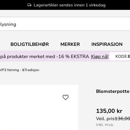
Lagerartikler sendes innen 1 virkedag
BOLIGTILBEHØR
MERKER
INSPIRASJON
på produkter merket med -16 % EKSTRA
Kjøp nå!
KODE:
P2 fatning - &Tradisjon
Blomsterpotte
135,00 kr
Veil. pris
136,00
inkl. mva.