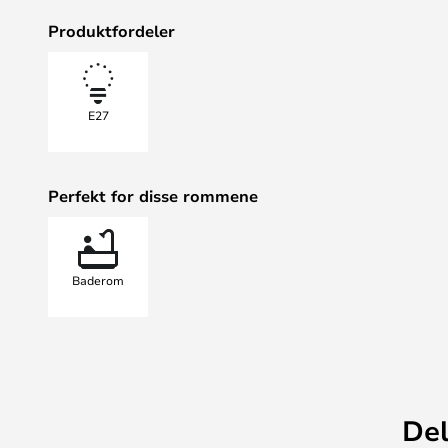
hjemme i vår tid som i de lykkelige 60-årene. Jeg vil 
Produktfordeler
dag, og siden det stadig kommer nye farger, vil det al
hjem. Diameteren på den øvre kulen er nøyaktig dobb
den nedre kulen, noe som gjør den perfekt balansert.
E27
Perfekt for disse rommene
Baderom
Del