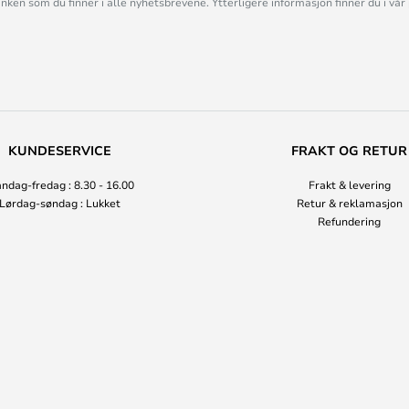
linken som du finner i alle nyhetsbrevene. Ytterligere informasjon finner du i vår
KUNDESERVICE
FRAKT OG RETUR
ndag-fredag : 8.30 - 16.00
Frakt & levering
Lørdag-søndag : Lukket
Retur & reklamasjon
Refundering