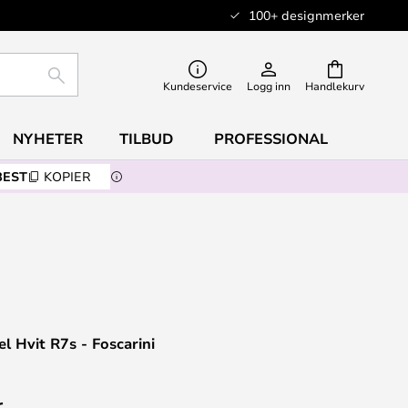
100+ designmerker
SØK
Kundeservice
Logg inn
Handlekurv
NYHETER
TILBUD
PROFESSIONAL
BEST
KOPIER
l Hvit R7s - Foscarini
r