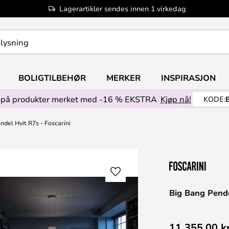
Lagerartikler sendes innen 1 virkedag
BOLIGTILBEHØR
MERKER
INSPIRASJON
på produkter merket med -16 % EKSTRA
Kjøp nå!
KODE:
ndel Hvit R7s - Foscarini
Big Bang Pende
11 355,00 k