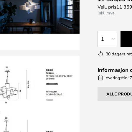
Veil. pris
11 359
inkl. mva.
1
30 dagers ret
Informasjon 
Leveringstid: 
ALLE PROD