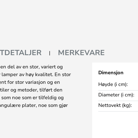
TDETALJER
MERKEVARE
n del av en stor, variert og
Dimensjon
 lamper av høy kvalitet. En stor
ent for stor variasjon og en
Høyde (i cm):
tiler og metoder, tilført den
Diameter (i cm):
 som noe som er tilfeldig og
ngulære plater, noe som gjør
Nettovekt (kg):
om resulterer i et lys- og
. Kreativiteten når det gjelder
er og tekstur er helt i toppklasse
 de beste kreative designerne i