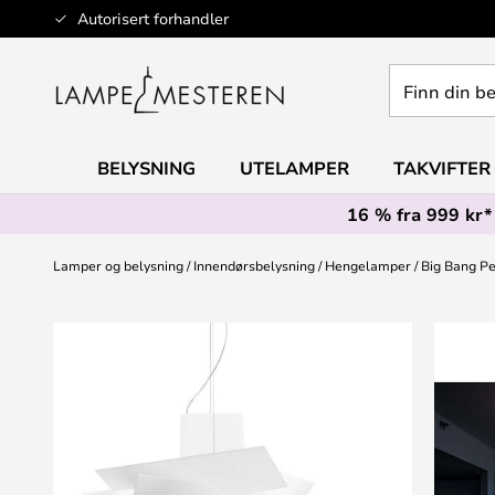
Hopp
Autorisert forhandler
til
innhold
Finn
din
belysning
BELYSNING
UTELAMPER
TAKVIFTER
16 % fra 999 kr*
Lamper og belysning
Innendørsbelysning
Hengelamper
Big Bang Pe
Gå
til
slutten
av
bildegalleri