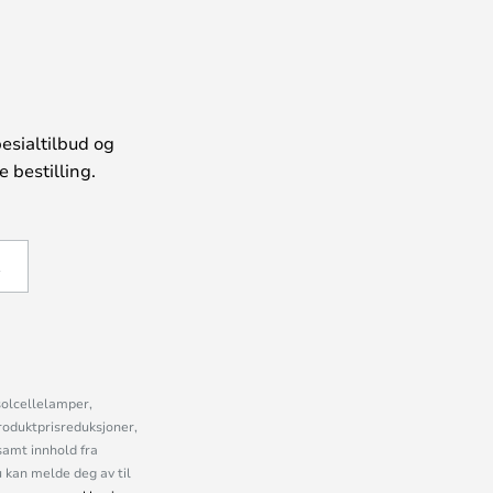
esialtilbud og
 bestilling.
Å
solcellelamper,
roduktprisreduksjoner,
samt innhold fra
kan melde deg av til