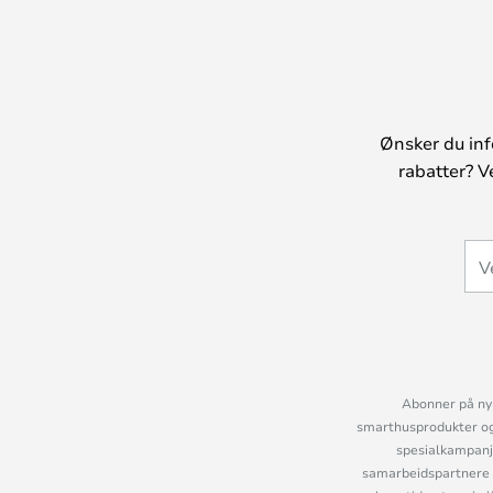
Ønsker du inf
rabatter? V
Abonner på nyh
smarthusprodukter og 
spesialkampanje
samarbeidspartnere 