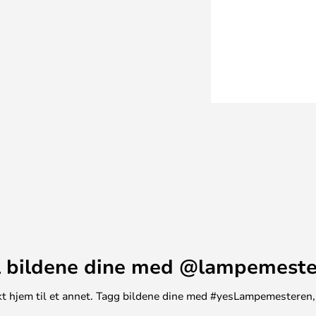
atibel med Push-, Triac- eller
lokale elektriker for å få
ere med akkurat din installasjon.
, restauranter, barer og
s bredden og fleksibiliteten som
.
 bildene dine med @lampemest
unikt hjem til et annet. Tagg bildene dine med #yesLampemesteren,