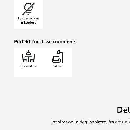
bransjen.
Bemerkning! Denne lampen er komp
Lyspære ikke
DALI-systemet. Ta kontakt med din 
inkludert
bekreftet at denne lampen vil fung
Big Bang er egnet for private hjem
Perfekt for disse rommene
offentlige bygninger. Dette skylde
kjennetegner Foscarinis portefølje
Spisestue
Stue
Del
Inspirer og la deg inspirere, fra ett 