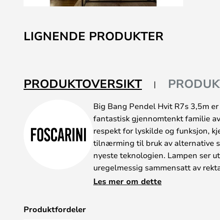
Gå
til
LIGNENDE PRODUKTER
begynnelsen
av
bildegalleri
PRODUKTOVERSIKT
PRODUK
Big Bang Pendel Hvit R7s 3,5m er e
fantastisk gjennomtenkt familie av
respekt for lyskilde og funksjon, kj
tilnærming til bruk av alternative s
nyeste teknologien. Lampen ser ut
uregelmessig sammensatt av rekta
den spennende og dynamisk - noe s
Les mer om dette
skyggespill med stor visuell effekt
materialer, farger, former, overflat
Produktfordeler
takket være et godt samarbeid med