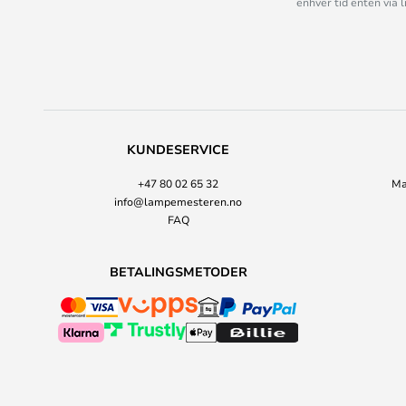
enhver tid enten via 
KUNDESERVICE
+47 80 02 65 32
Ma
info@lampemesteren.no
FAQ
BETALINGSMETODER