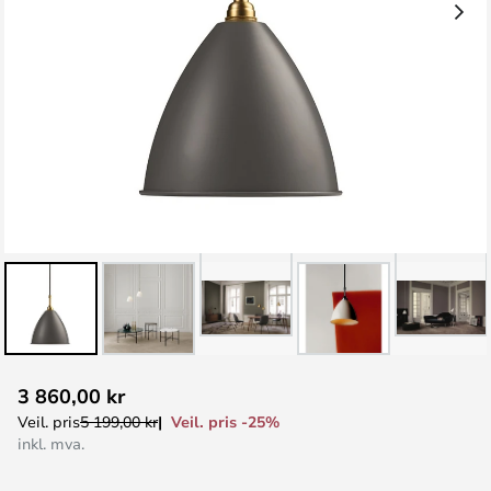
Gå
3 860,00 kr
til
Veil. pris -25%
Veil. pris
5 199,00 kr
begynnelsen
inkl. mva.
av
bildegalleri