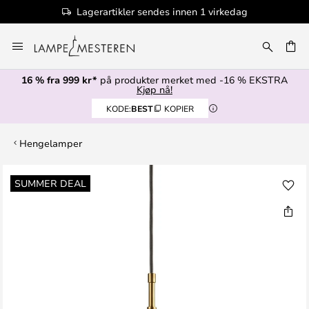
Lagerartikler sendes innen 1 virkedag
Hopp
til
innhold
16 % fra 999 kr*
på produkter merket med -16 % EKSTRA
Kjøp nå!
KODE:
BEST
KOPIER
Hengelamper
Gå
SUMMER DEAL
til
slutten
av
bildegalleri