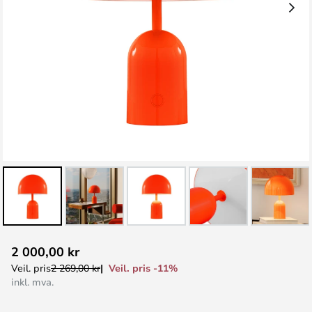
Gå
2 000,00 kr
til
Veil. pris -11%
Veil. pris
2 269,00 kr
begynnelsen
inkl. mva.
av
bildegalleri