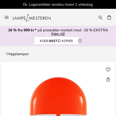
Lagerartikler sendes innen 1 virkedag
Hopp
til
innhold
16 % fra 999 kr*
på produkter merket med -16 % EKSTRA
Kjøp nå!
KODE:
BEST
KOPIER
Hagelamper
Gå
til
slutten
av
bildegalleri