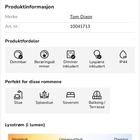
Produktinformasjon
Merke
Tom Dixon
Art. nr.:
10041713
Produktfordeler
Dimmbar
Berøringsdi
Dimmer
Lyspære
IP44
mmer
inkludert
inkludert
Perfekt for disse rommene
Stue
Spisestue
Soverom
Balkong /
Terrasse
Lysstrøm (i lumen)
Varmhvit
Universalhvit
Dagslys