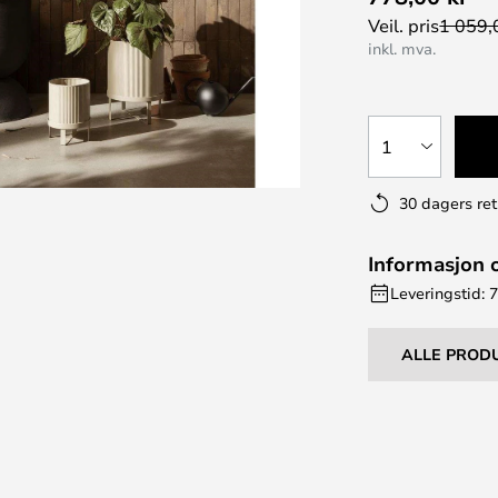
Veil. pris
1 059,
inkl. mva.
1
30 dagers ret
Informasjon 
Leveringstid: 
ALLE PROD