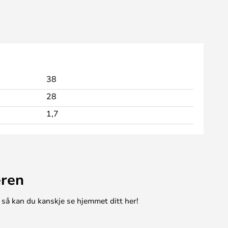
38
28
1,7
eren
 så kan du kanskje se hjemmet ditt her!