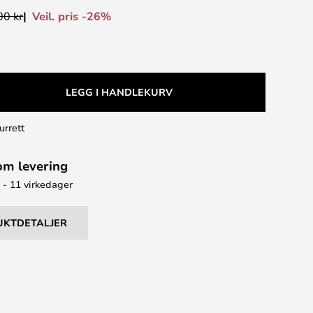
Veil. pris -26%
00 kr
LEGG I HANDLEKURV
urrett
om levering
7 - 11 virkedager
UKTDETALJER