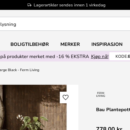
Lagerartikler sendes innen 1 virkedag
BOLIGTILBEHØR
MERKER
INSPIRASJON
på produkter merket med -16 % EKSTRA
Kjøp nå!
KODE:
rge Black - Ferm Living
Bau Plantepott
778,00 kr