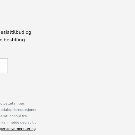
esialtilbud og
 bestilling.
Å
solcellelamper,
roduktprisreduksjoner,
samt innhold fra
kan melde deg av til
personvernerklæring
.