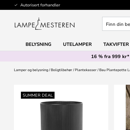
Hopp
Autorisert forhandler
til
innhold
Finn
din
belysning
BELYSNING
UTELAMPER
TAKVIFTER
16 % fra 999 kr*
Lamper og belysning
Boligtilbehør
Plantekasser
Bau Plantepotte La
Gå
til
SUMMER DEAL
slutten
av
bildegalleri