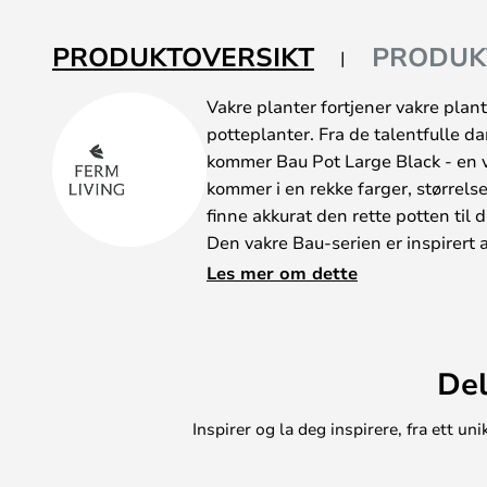
PRODUKTOVERSIKT
PRODUK
Vakre planter fortjener vakre plan
potteplanter. Fra de talentfulle 
kommer Bau Pot Large Black - en 
kommer i en rekke farger, størrelse
finne akkurat den rette potten til d
Den vakre Bau-serien er inspirert
vakre design og er bygget for å tål
Les mer om dette
Derfor kan du trygt la Bau Pot stå 
galvanisert stål og har et avløp i 
Få plantene dine opp i høyden og
Del
liker best.
Inspirer og la deg inspirere, fra ett 