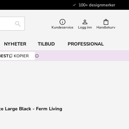
100+ designmerker
SØK
Kundeservice
Logg inn
Handlekurv
NYHETER
TILBUD
PROFESSIONAL
BEST
KOPIER
e Large Black - Ferm Living