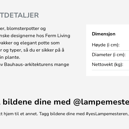
TDETALJER
ter, blomsterpotter og
Dimensjon
danske designerne hos Ferm Living
vakker og elegant potte som
Høyde (i cm):
r og typer, så du er sikker på å
Diameter (i cm):
in plante.
 av Bauhaus-arkitekturens mange
Nettovekt (kg):
e selv det verste Gajol-været.
ute, da den er laget av
bunnen.
 fremhev akkurat de plantene du
 bildene dine med @lampemest
unikt hjem til et annet. Tagg bildene dine med #yesLampemesteren,