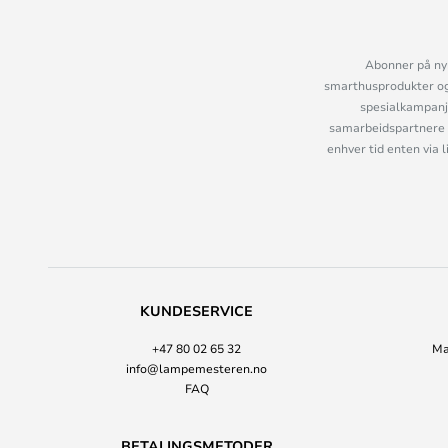
Abonner på nyh
smarthusprodukter og 
spesialkampanje
samarbeidspartnere 
enhver tid enten via 
KUNDESERVICE
+47 80 02 65 32
Ma
info@lampemesteren.no
FAQ
BETALINGSMETODER