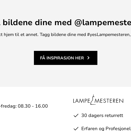
rt baldakin der du kan henge en
 bildene dine med @lampemest
- og baldakinen er plassert
er i taket.
unikt hjem til et annet. Tagg bildene dine med #yesLampemesteren,
FÅ INSPIRASJON HER
fredag: 08.30 - 16.00
30 dagers returrett
Erfaren og Profesjonel