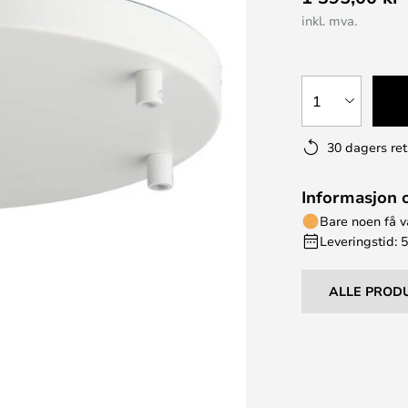
inkl. mva.
1
30 dagers ret
Informasjon 
Bare noen få v
Leveringstid: 5
ALLE PROD