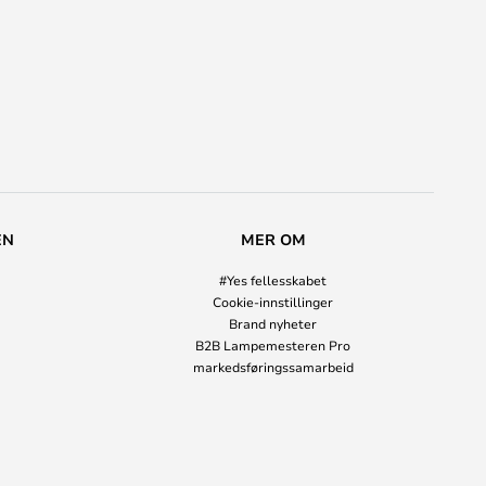
EN
MER OM
#Yes fellesskabet
Cookie-innstillinger
Brand nyheter
B2B Lampemesteren Pro
markedsføringssamarbeid