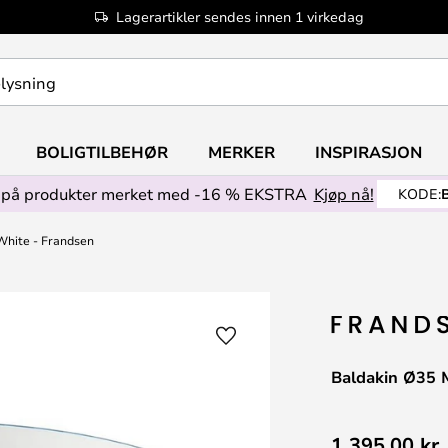
Lagerartikler sendes innen 1 virkedag
BOLIGTILBEHØR
MERKER
INSPIRASJON
på produkter merket med -16 % EKSTRA
Kjøp nå!
KODE:
White - Frandsen
Baldakin Ø35 
1 395,00 kr