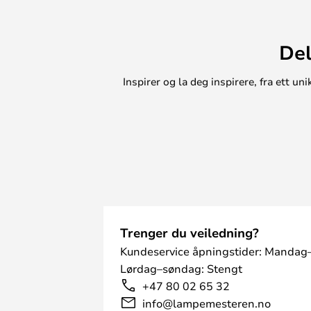
rommets interiørdesign.
Canopy Ø35 Matt White er en sma
Del
håndfull små, vakre pendellamper 
vakkert og elegant over stikkontakt
Inspirer og la deg inspirere, fra ett 
Trenger du veiledning?
Kundeservice åpningstider: Mandag–
Lørdag–søndag: Stengt
+47 80 02 65 32
info@lampemesteren.no