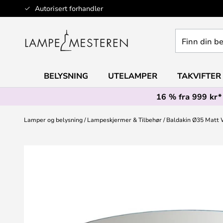
Hopp
Autorisert forhandler
til
innhold
Finn
din
belysning
BELYSNING
UTELAMPER
TAKVIFTER
16 % fra 999 kr*
Lamper og belysning
Lampeskjermer & Tilbehør
Baldakin Ø35 Matt 
Gå
til
slutten
av
bildegalleri