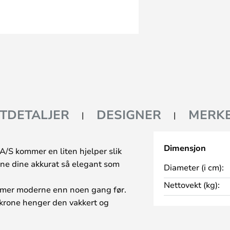
TDETALJER
DESIGNER
MERK
Dimensjon
A/S kommer en liten hjelper slik
e dine akkurat så elegant som
Diameter (i cm):
Nettovekt (kg):
r mer moderne enn noen gang før.
ekrone henger den vakkert og
 og blir til en vakker liten
m det viktigste tannhjulet i hele