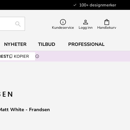
100+ designmerker
SØK
Kundeservice
Logg inn
Handlekurv
NYHETER
TILBUD
PROFESSIONAL
BEST
KOPIER
Matt White - Frandsen