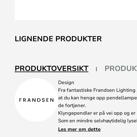
Gå
til
LIGNENDE PRODUKTER
begynnelsen
av
bildegalleri
PRODUKTOVERSIKT
PRODUK
Design
Fra fantastiske Frandsen Lighting 
at du kan henge opp pendellampen
de fortjener.
Klyngependler er på vei opp og e
Som en mindre selvhøytidelig lys
sprer glede og hygge i hele rommet,
Les mer om dette
lysinstallasjon som kan fungere so