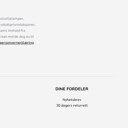
solcellelamper,
roduktprisreduksjoner,
samt innhold fra
kan melde deg av til
personvernerklæring
.
DINE FORDELER
Nyhetsbrev
30 dagers returrett