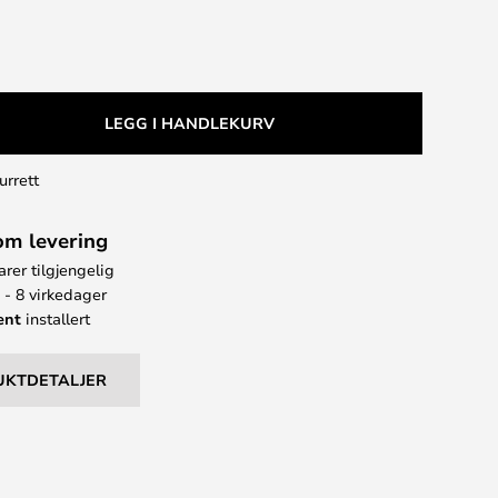
LEGG I HANDLEKURV
urrett
om levering
arer tilgjengelig
 - 8 virkedager
ent
installert
UKTDETALJER