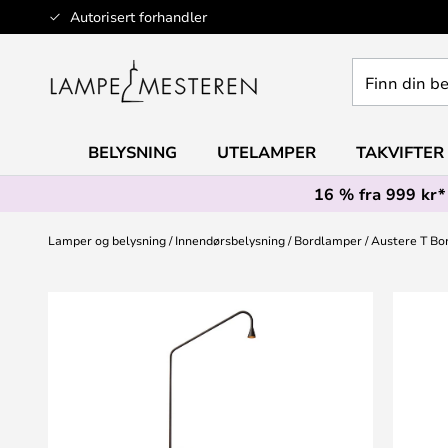
Hopp
Autorisert forhandler
til
innhold
Finn
din
belysning
BELYSNING
UTELAMPER
TAKVIFTER
16 % fra 999 kr*
Lamper og belysning
Innendørsbelysning
Bordlamper
Austere T Bo
Gå
til
slutten
av
bildegalleri