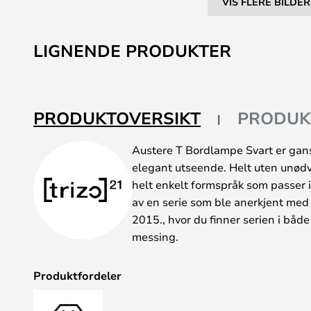
VIS FLERE BILDER
Gå
til
LIGNENDE PRODUKTER
begynnelsen
av
bildegalleri
PRODUKTOVERSIKT
PRODUK
Austere T Bordlampe Svart er gan
elegant utseende. Helt uten unødv
helt enkelt formspråk som passer i
av en serie som ble anerkjent med
2015., hvor du finner serien i både 
messing.
Produktfordeler