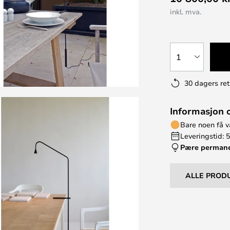
inkl. mva.
1
30 dagers ret
Informasjon 
Bare noen få v
Leveringstid: 5
Pære perman
ALLE PROD