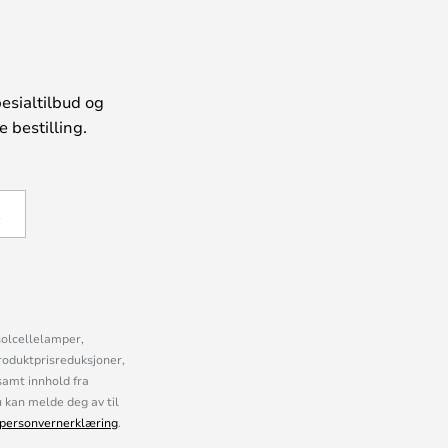
esialtilbud og
 bestilling.
Å
solcellelamper,
roduktprisreduksjoner,
samt innhold fra
kan melde deg av til
personvernerklæring
.