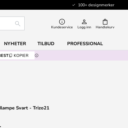
100+ designmerker
SØK
Kundeservice
Logg inn
Handlekurv
NYHETER
TILBUD
PROFESSIONAL
BEST
KOPIER
lampe Svart - Trizo21
r