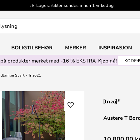
Lagerartikler sendes innen 1 virkedag
BOLIGTILBEHØR
MERKER
INSPIRASJON
på produkter merket med -16 % EKSTRA
Kjøp nå!
KODE:
rdlampe Svart - Trizo21
Austere T Bord
10 800,00 k