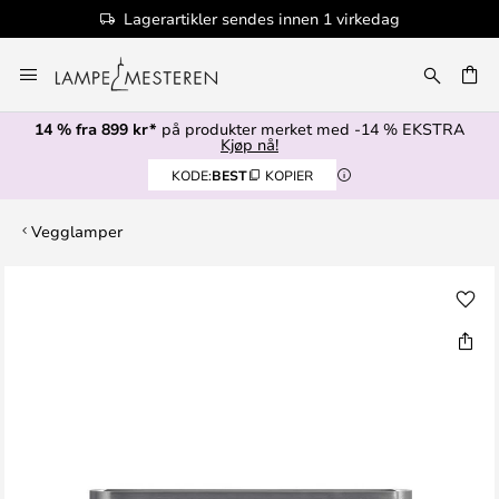
Lagerartikler sendes innen 1 virkedag
Hopp
til
innhold
14 % fra 899 kr*
på produkter merket med -14 % EKSTRA
Kjøp nå!
KODE:
BEST
KOPIER
Vegglamper
Gå
til
slutten
av
bildegalleri