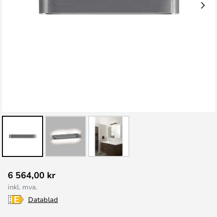
Gå
6 564,00 kr
til
inkl. mva.
begynnelsen
Datablad
av
bildegalleri