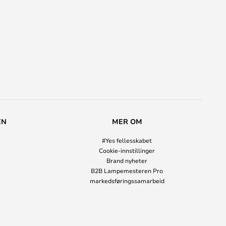
EN
MER OM
#Yes fellesskabet
Cookie-innstillinger
Brand nyheter
B2B Lampemesteren Pro
markedsføringssamarbeid