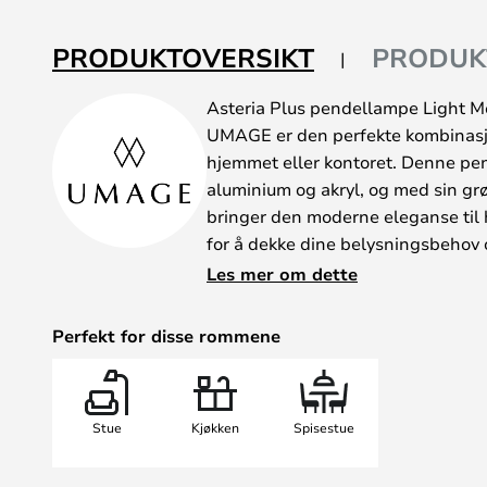
PRODUKTOVERSIKT
PRODUK
Asteria Plus pendellampe Light M
UMAGE er den perfekte kombinasjon
hjemmet eller kontoret. Denne pen
aluminium og akryl, og med sin gr
bringer den moderne eleganse til h
for å dekke dine belysningsbehov
gjør det enkelt å justere lystempe
Les mer om dette
rette atmosfæren, enten du ønske
eller skape en koselig stemning.
Perfekt for disse rommene
skinnebelysning og kan derfor inte
enkel måte i forskjellige interiøre
mellom messing, stål eller svart to
Stue
Kjøkken
Spisestue
personlige stil. Asteria Plus er tilg
størrelser, og er dermed det ideell