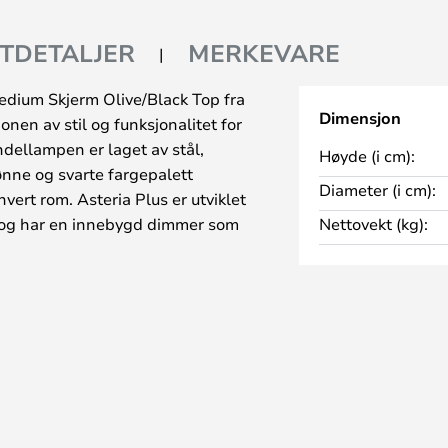
TDETALJER
MERKEVARE
edium Skjerm Olive/Black Top fra
Dimensjon
en av stil og funksjonalitet for
dellampen er laget av stål,
Høyde (i cm):
ønne og svarte fargepalett
Diameter (i cm):
vert rom. Asteria Plus er utviklet
 og har en innebygd dimmer som
Nettovekt (kg):
raturen. Slik kan du skape den
r å konsentrere deg om arbeidet
 Pendellampen er kompatibel med
greres på en svært allsidig og
r. Med muligheten til å velge
pp, kan du tilpasse lampen til din
jengelig i forskjellige farger og
e valget for alle som ønsker en