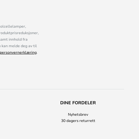
solcellelamper,
roduktprisreduksjoner,
samt innhold fra
kan melde deg av til
personvernerklæring
.
DINE FORDELER
Nyhetsbrev
30 dagers returrett