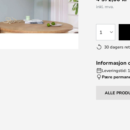
inkl. mva.
1
30 dagers ret
Informasjon 
Leveringstid: 
Pære perman
ALLE PROD