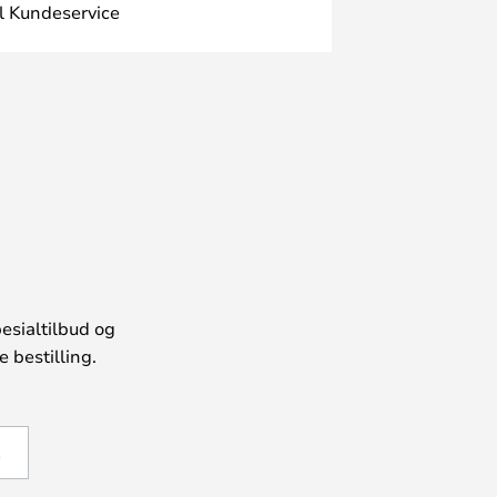
l Kundeservice
esialtilbud og
 bestilling.
Å