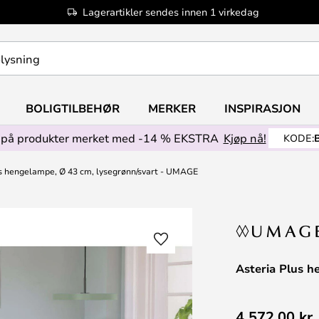
Lagerartikler sendes innen 1 virkedag
BOLIGTILBEHØR
MERKER
INSPIRASJON
på produkter merket med -14 % EKSTRA
Kjøp nå!
KODE:
s hengelampe, Ø 43 cm, lysegrønn/svart - UMAGE
Asteria Plus 
4 572,00 kr