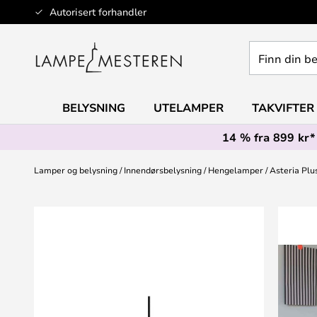
Hopp
Autorisert forhandler
til
innhold
Finn
din
belysning
BELYSNING
UTELAMPER
TAKVIFTER
14 % fra 899 kr*
Lamper og belysning
Innendørsbelysning
Hengelamper
Asteria Plu
Gå
til
slutten
av
bildegalleri