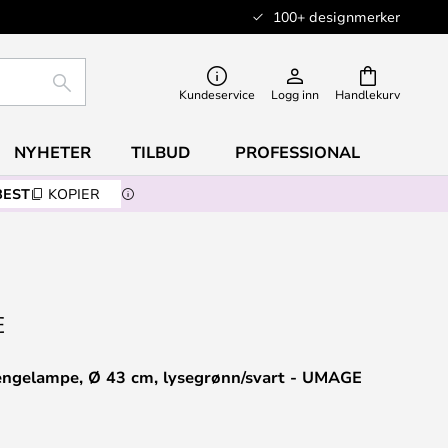
100+ designmerker
SØK
Kundeservice
Logg inn
Handlekurv
NYHETER
TILBUD
PROFESSIONAL
BEST
KOPIER
hengelampe, Ø 43 cm, lysegrønn/svart - UMAGE