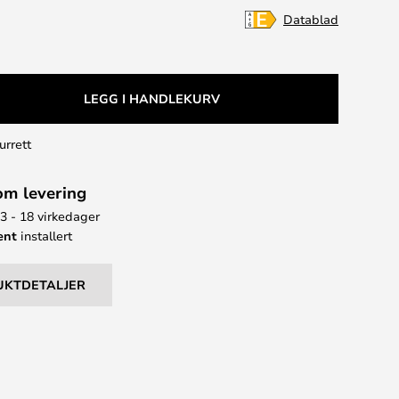
Datablad
LEGG I HANDLEKURV
urrett
om levering
13 - 18 virkedager
ent
installert
UKTDETALJER