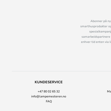
Abonner på nyh
smarthusprodukter og 
spesialkampanje
samarbeidspartnere 
enhver tid enten via 
KUNDESERVICE
+47 80 02 65 32
Ma
info@lampemesteren.no
FAQ