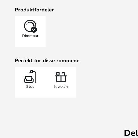
hjem.
Produktfordeler
Pendelen har en innebygd LED s
dimmer. Sørg for å bruke en dimme
UMAGE har testet en rekke av de 
Dimmbar
slik at de trygt kan brukes samme
trenger mer informasjon, er du vel
kundeservice.
Perfekt for disse rommene
OBS! Asteria-pendelen har en driv
tilhørende baldakinen. Det er der
uten baldakin - for eksempel i fo
er alltid velkommen til å kontakte 
Stue
Kjøkken
spørsmål.
OBS: Alle Asteria-pendler unntatt
Umage anbefaler følgende dimme
SG LED dimmer LEDDIM 0-200W
Phillips LPS 100 DK (0-10 volt st
LK FUGA® innstikksdimmer TOUC
Del
LK FUGA® innstikksdimmer MEK-