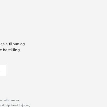
esialtilbud og
 bestilling.
Å
solcellelamper,
roduktprisreduksjoner,