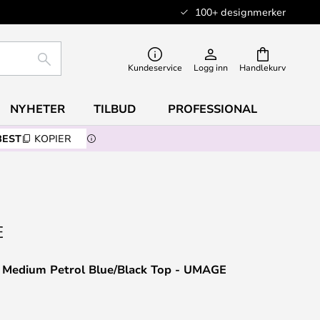
100+ designmerker
SØK
Kundeservice
Logg inn
Handlekurv
NYHETER
TILBUD
PROFESSIONAL
BEST
KOPIER
l Medium Petrol Blue/Black Top - UMAGE