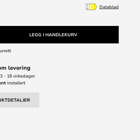
Datablad
LEGG I HANDLEKURV
urrett
om levering
13 - 18 virkedager
ent
installert
UKTDETALJER