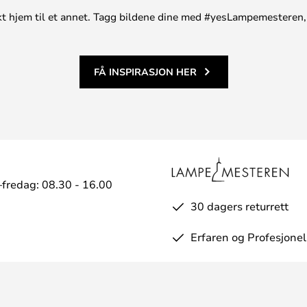
 300CR
unikt hjem til et annet. Tagg bildene dine med #yesLampemesteren,
20 VA corresp.
0 TOUCH IR
LED 250 TOUCH IR
FÅ INSPIRASJON HER
fredag: 08.30 - 16.00
30 dagers returrett
Erfaren og Profesjonel