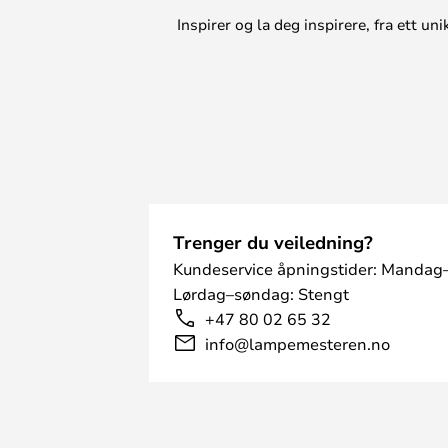
LK FUGA® innsatsdimmer MEK-S
Inspirer og la deg inspirere, fra ett 
LK FUGA® innsatsdimmer LED-S 1
LK FUGA® innsatsdimmer LED 18
LK FUGA® innsatsdimmer FUGA 
Trenger du veiledning?
Kundeservice åpningstider: Mandag–
Lørdag–søndag: Stengt
+47 80 02 65 32
info@lampemesteren.no