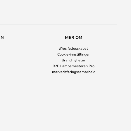
EN
MER OM
#Yes fellesskabet
Cookie-innstillinger
Brand nyheter
B2B Lampemesteren Pro
markedsføringssamarbeid