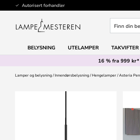
Hopp
Autorisert forhandler
til
innhold
Finn
din
belysning
BELYSNING
UTELAMPER
TAKVIFTER
16 % fra 999 kr*
Lamper og belysning
Innendørsbelysning
Hengelamper
Asteria Pe
Gå
til
slutten
av
bildegalleri