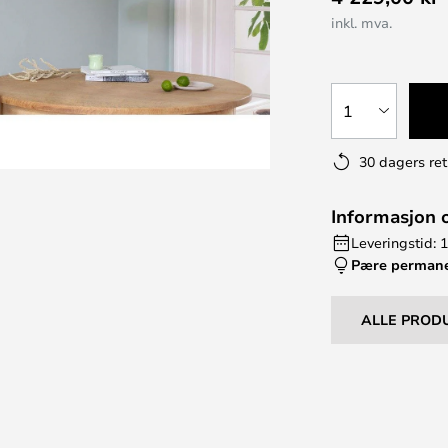
inkl. mva.
1
30 dagers ret
Informasjon 
Leveringstid: 
Pære perman
ALLE PROD