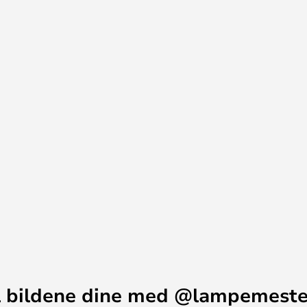
om kan dimmes med en ekstern
r som passer til produktet.
vanligste dimmerne fra LK Fuga,
n med Asteria-pendelen. Hvis du
kommen til å kontakte vår
er som er montert i den
for ikke mulig å henge pendelen
rbindelse med en strømskinne. Du
vår kundeservice hvis du har
 Micro er dimbare.
re:
yrespenning)
H IR 350 UNI
 bildene dine med @lampemest
S 300LR