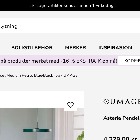
Lagerartikler sendes innen 1 virkedag
BOLIGTILBEHØR
MERKER
INSPIRASJON
på produkter merket med -16 % EKSTRA
Kjøp nå!
KODE:
ndel Medium Petrol Blue/Black Top - UMAGE
Asteria Pende
4 229,00 kr