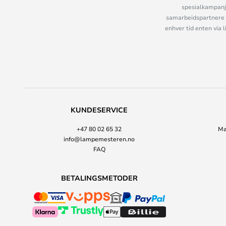
spesialkampanje
samarbeidspartnere 
enhver tid enten via 
KUNDESERVICE
+47 80 02 65 32
Ma
info@lampemesteren.no
FAQ
BETALINGSMETODER