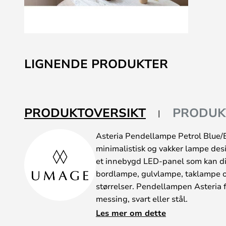
Gå
til
LIGNENDE PRODUKTER
begynnelsen
av
bildegalleri
PRODUKTOVERSIKT
PRODUK
Asteria Pendellampe Petrol Blue/B
minimalistisk og vakker lampe des
et innebygd LED-panel som kan d
bordlampe, gulvlampe, taklampe og
størrelser. Pendellampen Asteria
messing, svart eller stål.
Lampen fås i flere forskjellige m
Les mer om dette
enkle og tidløse designen passer As