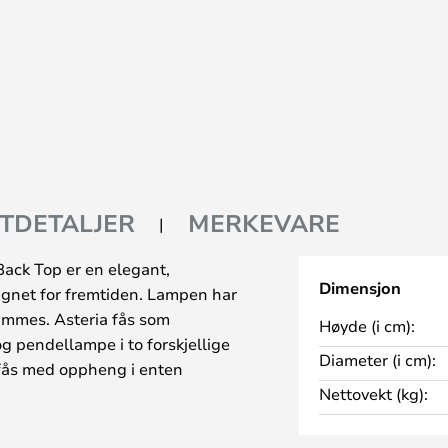
TDETALJER
MERKEVARE
ack Top er en elegant,
Dimensjon
ignet for fremtiden. Lampen har
immes. Asteria fås som
Høyde (i cm):
 pendellampe i to forskjellige
Diameter (i cm):
 fås med oppheng i enten
Nettovekt (kg):
oderne farger - kombinert med den
teria-serien inn i de fleste