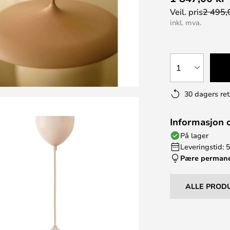
Veil. pris
2 495,
inkl. mva.
1
30 dagers ret
Informasjon 
På lager
Leveringstid: 5
Pære perman
ALLE PROD