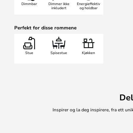
Dimmbar
Dimmer ikke
Energieffektiv
inngangspartiet.
inkludert
og holdbar
Gjør hjemmet ditt lysere og mer 
pendellampen.
Perfekt for disse rommene
Stue
Spisestue
Kjøkken
Del
Inspirer og la deg inspirere, fra ett 