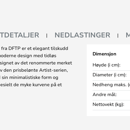
TDETALJER
NEDLASTINGER
fra DFTP er et elegant tilskudd
Dimensjon
moderne design med tidløs
signet av det renommerte merket
Høyde (i cm):
v den prisbelønte Artist-serien,
Diameter (i cm):
sin minimalistiske form og
pesielt de myke kurvene på et
Nedheng maks. (
nik atmosfære til ethvert rom.
Andre mål:
g plast, noe som gir den lang
Nettovekt (kg):
sa fargen gir den et snev av
ekt i moderne interiører. Med en
 25,0 cm er den ideell for å
er som stilig belysning i