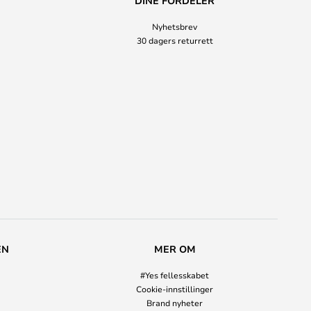
DINE FORDELER
Nyhetsbrev
30 dagers returrett
EN
MER OM
#Yes fellesskabet
Cookie-innstillinger
Brand nyheter