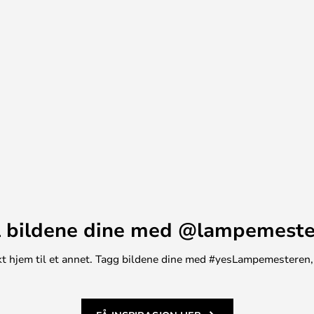
innbydende med denne vakre
 bildene dine med @lampemest
unikt hjem til et annet. Tagg bildene dine med #yesLampemesteren,