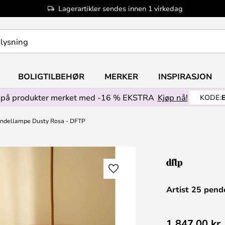
Lagerartikler sendes innen 1 virkedag
BOLIGTILBEHØR
MERKER
INSPIRASJON
på produkter merket med -16 % EKSTRA
Kjøp nå!
KODE:
endellampe Dusty Rosa - DFTP
Artist 25 pen
1 847,00 kr