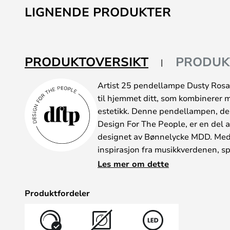
til
LIGNENDE PRODUKTER
begynnelsen
av
bildegalleri
PRODUKTOVERSIKT
PRODUK
Artist 25 pendellampe Dusty Rosa 
til hjemmet ditt, som kombinerer 
estetikk. Denne pendellampen, de
Design For The People, er en del a
designet av Bønnelycke MDD. Med 
inspirasjon fra musikkverdenen, s
trommesett, gir denne lampen en u
Les mer om dette
Pendellampen er laget av metall o
levetid og et lett utseende. Den ro
Produktfordeler
eleganse og varme som passer perf
høyde på 6,0 cm og en diameter på
henge over spisebordet, i stuen ell