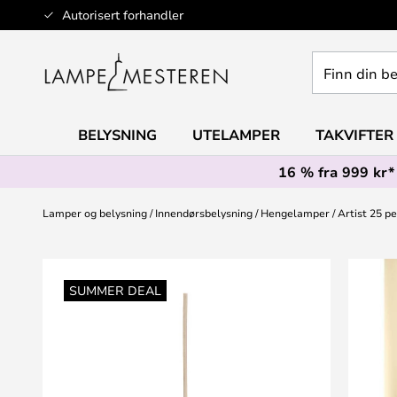
Hopp
Autorisert forhandler
til
innhold
Finn
din
belysning
BELYSNING
UTELAMPER
TAKVIFTER
16 % fra 999 kr*
Lamper og belysning
Innendørsbelysning
Hengelamper
Artist 25 p
Gå
til
SUMMER DEAL
slutten
av
bildegalleri