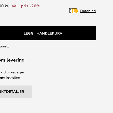
Veil. pris -26%
00 kr
Datablad
LEGG I HANDLEKURV
urrett
om levering
 - 8 virkedager
ent
installert
UKTDETALJER