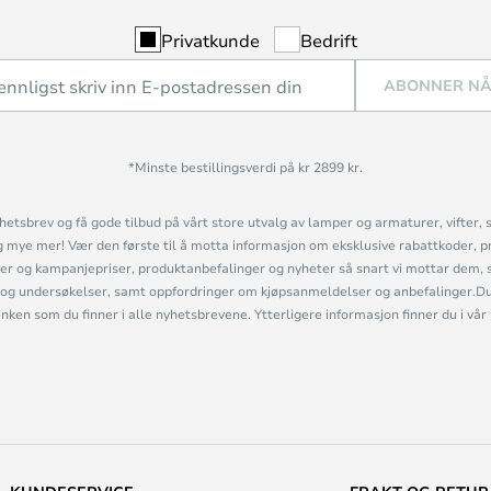
Privatkunde
Bedrift
ABONNER N
*Minste bestillingsverdi på kr 2899 kr.
etsbrev og få gode tilbud på vårt store utvalg av lamper og armaturer, vifter, 
mye mer! Vær den første til å motta informasjon om eksklusive rabattkoder, p
r og kampanjepriser, produktanbefalinger og nyheter så snart vi mottar dem, 
og undersøkelser, samt oppfordringer om kjøpsanmeldelser og anbefalinger.Du 
linken som du finner i alle nyhetsbrevene. Ytterligere informasjon finner du i vår