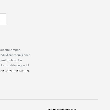
Å
solcellelamper,
roduktprisreduksjoner,
samt innhold fra
kan melde deg av til
personvernerklæring
.