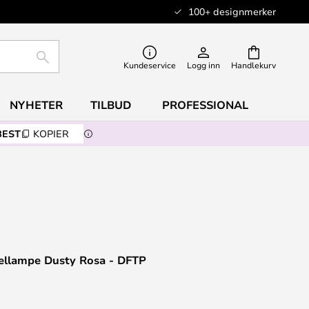
100+ designmerker
SØK
Kundeservice
Logg inn
Handlekurv
NYHETER
TILBUD
PROFESSIONAL
BEST
KOPIER
dellampe Dusty Rosa - DFTP