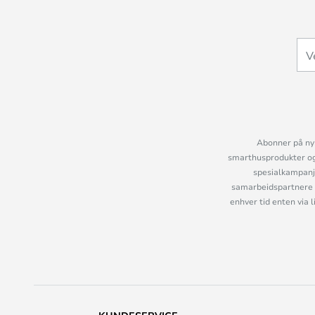
Abonner på nyh
smarthusprodukter og 
spesialkampanje
samarbeidspartnere 
enhver tid enten via 