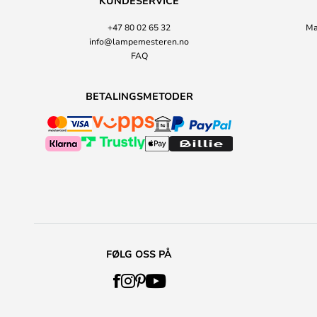
KUNDESERVICE
+47 80 02 65 32
Ma
info@lampemesteren.no
FAQ
BETALINGSMETODER
FØLG OSS PÅ