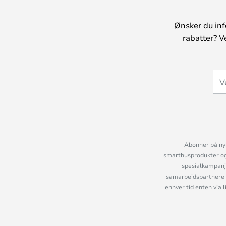
Ønsker du inf
rabatter? V
Abonner på nyh
smarthusprodukter og 
spesialkampanje
samarbeidspartnere 
enhver tid enten via 