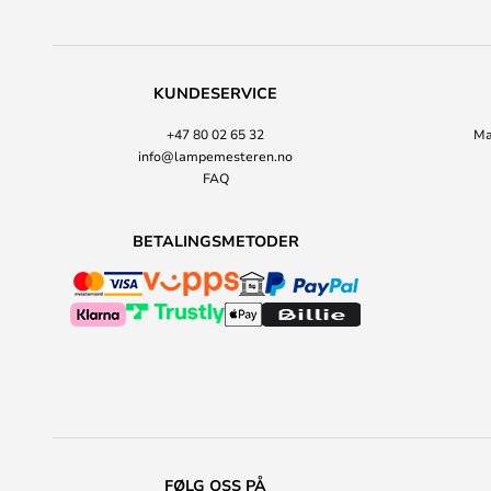
KUNDESERVICE
+47 80 02 65 32
Ma
info@lampemesteren.no
FAQ
BETALINGSMETODER
FØLG OSS PÅ