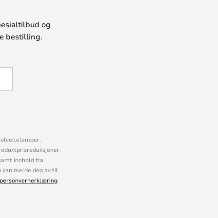
esialtilbud og
 bestilling.
Å
solcellelamper,
roduktprisreduksjoner,
samt innhold fra
kan melde deg av til
personvernerklæring
.