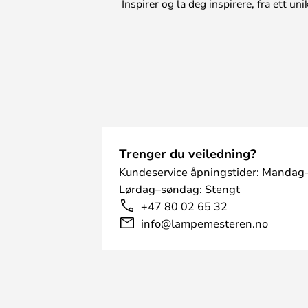
Inspirer og la deg inspirere, fra ett 
Trenger du veiledning?
Kundeservice åpningstider: Mandag–
Lørdag–søndag: Stengt
+47 80 02 65 32
info@lampemesteren.no