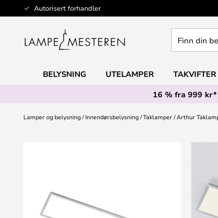
Hopp
Autorisert forhandler
til
innhold
Finn
din
belysning
BELYSNING
UTELAMPER
TAKVIFTER
16 % fra 999 kr*
Lamper og belysning
Innendørsbelysning
Taklamper
Arthur Taklamp
Gå
til
slutten
av
bildegalleri