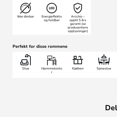
Lyset har en universell hvit farget
intensivt kontorarbeid, slik at m
Ikke dimbar
Energieffektiv
Arcchio –
av øynene.
og holdbar
opptil 5 års
garanti (se
Arthur Ceiling Light er tilgjengelig
produsentens
og 50W..
opplysninger)
Perfekt for disse rommene
Stue
Hjemmekonto
Kjøkken
Spisestue
r
Del