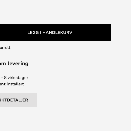
LEGG I HANDLEKURV
urrett
om levering
 - 8 virkedager
ent
installert
UKTDETALJER