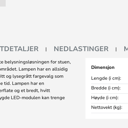
TDETALJER
NEDLASTINGER
te belysningsløsningen for stuen,
Dimensjon
området. Lampen har en allsidig
itt og lysegrått fargevalg som
Lengde (i cm):
e tid. Lampen har en
Bredde (i cm):
late og et bredt, hvitt
ebygde LED-modulen kan trenge
Høyde (i cm):
anelet sikrer et godt lysinnfall.
Nettovekt (kg):
elig med lys strømme ut til
ker myk, behagelig og jevn for