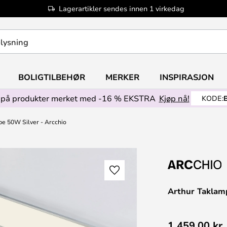
Lagerartikler sendes innen 1 virkedag
BOLIGTILBEHØR
MERKER
INSPIRASJON
på produkter merket med -16 % EKSTRA
Kjøp nå!
KODE:
e 50W Silver - Arcchio
Arthur Taklam
1 459,00 kr