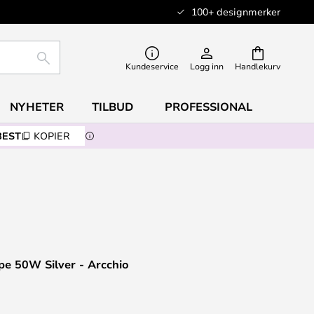
100+ designmerker
SØK
Kundeservice
Logg inn
Handlekurv
NYHETER
TILBUD
PROFESSIONAL
BEST
KOPIER
pe 50W Silver - Arcchio