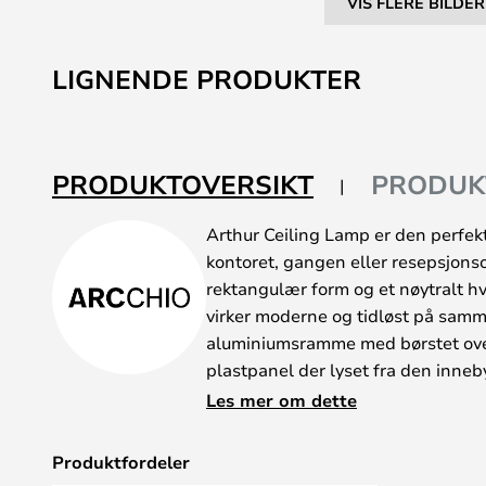
VIS FLERE BILDER
Gå
til
LIGNENDE PRODUKTER
begynnelsen
av
bildegalleri
PRODUKTOVERSIKT
PRODUK
Arthur Ceiling Lamp er den perfek
kontoret, gangen eller resepsjons
rektangulær form og et nøytralt hv
virker moderne og tidløst på samm
aluminiumsramme med børstet overf
plastpanel der lyset fra den inn
gjennom. Den brede overflaten på p
Les mer om dette
Den hvite, matte overflaten lar rik
omgivelsene, samtidig som den vir
Produktfordeler
øynene.