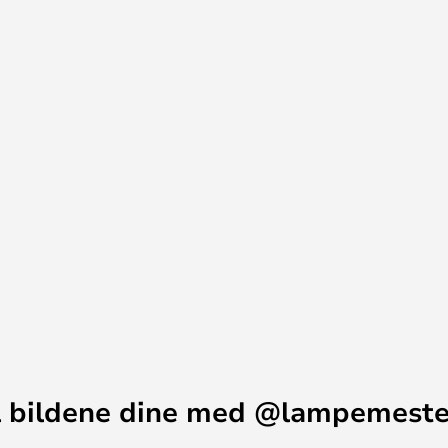
one som er spesielt egnet for
an unngår unødvendig belastning
 i to forskjellige versjoner, 40W
 bildene dine med @lampemest