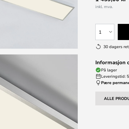
inkl. mva.
1
30 dagers ret
Informasjon 
På lager
Leveringstid: 5
Pære perman
ALLE PROD