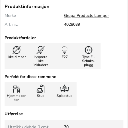
Produktinformasjon
Merke
Grupa Products Lamper
Art. nr.:
4028039
Produktfordeler
Ikke dimbar
Lyspære
E27
Type F -
ikke
Schuko-
inkludert
plugg
Perfekt for disse rommene
Hjemmekon
Stue
Spisestue
tor
Utførelse
Utstikk / dybde (i cm):
70