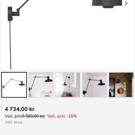
Gå
4 734,00 kr
til
Veil. pris -15%
Veil. pris
5 569,00 kr
begynnelsen
inkl. mva.
av
bildegalleri