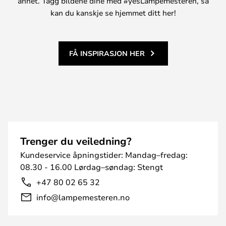
annet. Tagg bildene dine med #yesLampemesteren, så
kan du kanskje se hjemmet ditt her!
FÅ INSPIRASJON HER
Trenger du veiledning?
Kundeservice åpningstider: Mandag–fredag:
08.30 - 16.00 Lørdag–søndag: Stengt
+47 80 02 65 32
info@lampemesteren.no