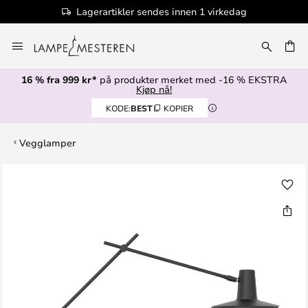
Lagerartikler sendes innen 1 virkedag
Hopp
til
innhold
16 % fra 999 kr*
på produkter merket med -16 % EKSTRA
Kjøp nå!
KODE:
BEST
KOPIER
Vegglamper
Gå
til
slutten
av
bildegalleri