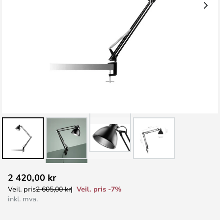
Gå
2 420,00 kr
til
Veil. pris -7%
Veil. pris
2 605,00 kr
begynnelsen
inkl. mva.
av
bildegalleri