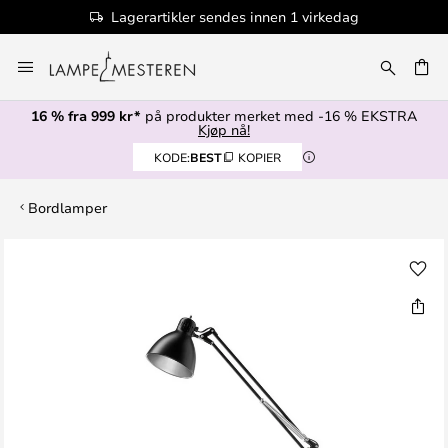
Lagerartikler sendes innen 1 virkedag
Hopp
til
innhold
16 % fra 999 kr*
på produkter merket med -16 % EKSTRA
Kjøp nå!
KODE:
BEST
KOPIER
Bordlamper
Gå
til
slutten
av
bildegalleri