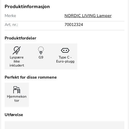
Produktinformasjon
Merke
NORDIC LIVING Lamper
Art. nr.:
70012324
Produktfordeler
Lyspære
G9
Type C -
ikke
Euro-plugg
inkludert
Perfekt for disse rommene
Hjemmekon
tor
Utførelse