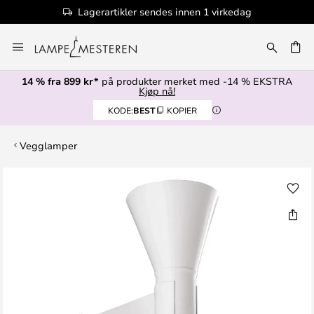
Lagerartikler sendes innen 1 virkedag
Hopp
til
innhold
14 % fra 899 kr*
på produkter merket med -14 % EKSTRA
Kjøp nå!
KODE:
BEST
KOPIER
Vegglamper
Gå
til
slutten
av
bildegalleri