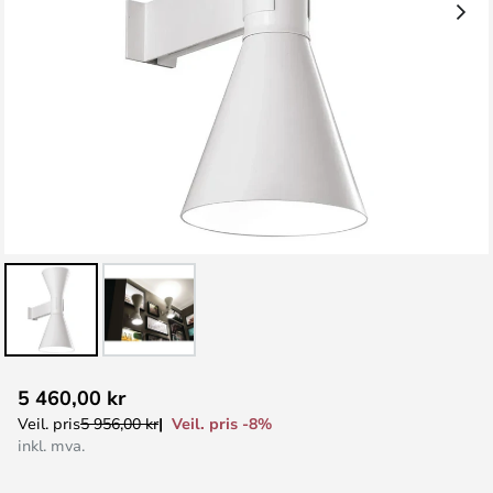
Gå
5 460,00 kr
til
Veil. pris -8%
Veil. pris
5 956,00 kr
begynnelsen
inkl. mva.
av
bildegalleri