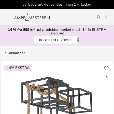
Lagerartikler sendes innen 1 virkedag
Hopp
til
innhold
14 % fra 899 kr*
på produkter merket med -14 % EKSTRA
Kjøp nå!
KODE:
BEST
KOPIER
Taklamper
Gå
-14% EKSTRA
til
slutten
av
bildegalleri