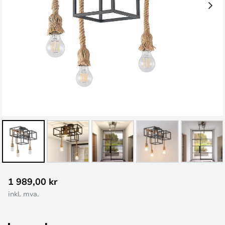
Gå
1 989,00 kr
til
inkl. mva.
begynnelsen
av
bildegalleri