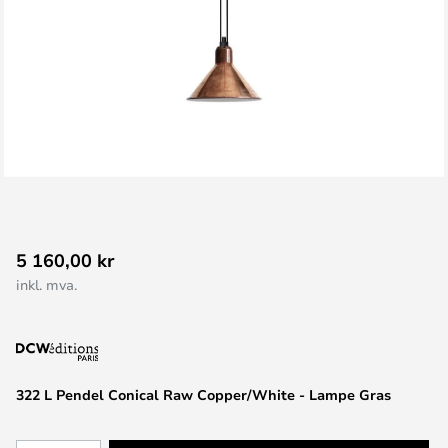
Gå
5 160,00 kr
til
inkl. mva.
begynnelsen
av
bildegalleri
322 L Pendel Conical Raw Copper/White - Lampe Gras