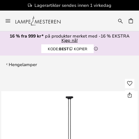
Lagerartikler sendes innen 1 virkedag
Hopp
til
innhold
16 % fra 999 kr*
på produkter merket med -16 % EKSTRA
Kjøp nå!
KODE:
BEST
KOPIER
Hengelamper
Gå
til
slutten
av
bildegalleri