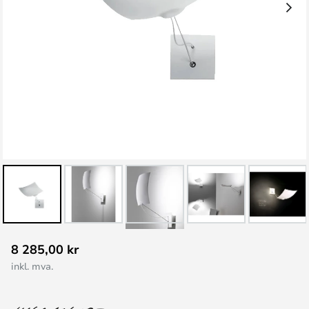
Gå
8 285,00 kr
til
inkl. mva.
begynnelsen
av
bildegalleri