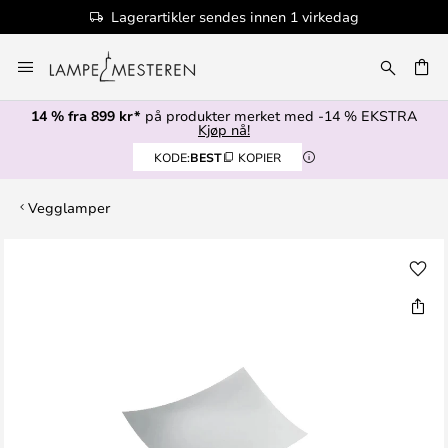
Lagerartikler sendes innen 1 virkedag
Hopp
til
innhold
14 % fra 899 kr*
på produkter merket med -14 % EKSTRA
Kjøp nå!
KODE:
BEST
KOPIER
Vegglamper
Gå
til
slutten
av
bildegalleri