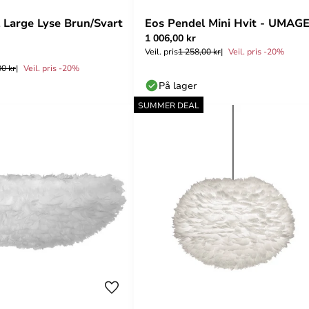
 Large Lyse Brun/Svart
Eos Pendel Mini Hvit - UMAG
1 006,00 kr
Veil. pris
1 258,00 kr
Veil. pris -20%
00 kr
Veil. pris -20%
På lager
SUMMER DEAL