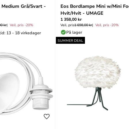
 Medium Grå/Svart -
Eos Bordlampe Mini w/Mini Fo
Hvit/Hvit - UMAGE
1 358,00 kr
00 kr
Veil. pris -20%
Veil. pris
1 698,00 kr
Veil. pris -20%
På lager
id: 13 - 18 virkedager
SUMMER DEAL