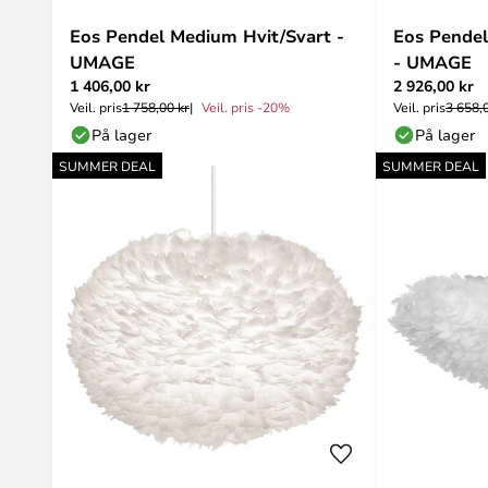
Eos Pendel Medium Hvit/Svart -
Eos Pendel
UMAGE
- UMAGE
1 406,00 kr
2 926,00 kr
Veil. pris
1 758,00 kr
Veil. pris -20%
Veil. pris
3 658,
På lager
På lager
SUMMER DEAL
SUMMER DEAL