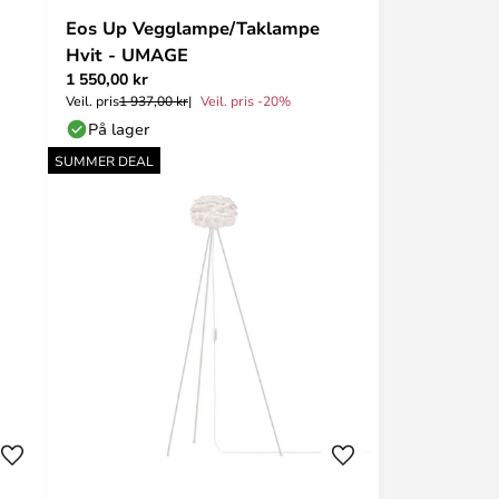
Eos Up Vegglampe/Taklampe
Hvit - UMAGE
1 550,00 kr
Veil. pris
1 937,00 kr
Veil. pris -20%
På lager
SUMMER DEAL