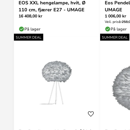
EOS XXL hengelampe, hvit, Ø
Eos Pendel
110 cm, fjærer E27 - UMAGE
UMAGE
16 408,00 kr
1 006,00 kr
Veil. pris
1 258,
På lager
På lager
SUMMER DEAL
SUMMER DEAL