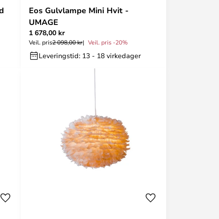
d
Eos Gulvlampe Mini Hvit -
UMAGE
1 678,00 kr
Veil. pris
2 098,00 kr
Veil. pris -20%
Leveringstid: 13 - 18 virkedager