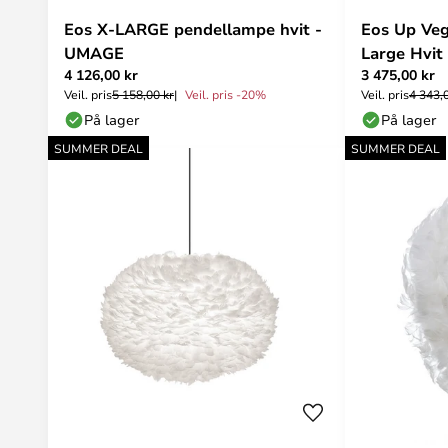
Eos X-LARGE pendellampe hvit -
Eos Up Ve
UMAGE
Large Hvi
4 126,00 kr
3 475,00 kr
Veil. pris
5 158,00 kr
Veil. pris -20%
Veil. pris
4 343,
På lager
På lager
SUMMER DEAL
SUMMER DEAL