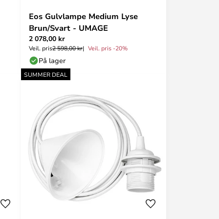
E
Eos Gulvlampe Medium Lyse
Brun/Svart - UMAGE
2 078,00 kr
Veil. pris
2 598,00 kr
Veil. pris -20%
På lager
SUMMER DEAL