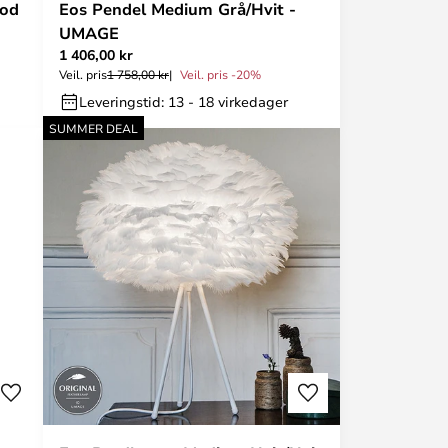
Fod
Eos Pendel Medium Grå/Hvit -
UMAGE
1 406,00 kr
Veil. pris
1 758,00 kr
Veil. pris -20%
Leveringstid: 13 - 18 virkedager
SUMMER DEAL