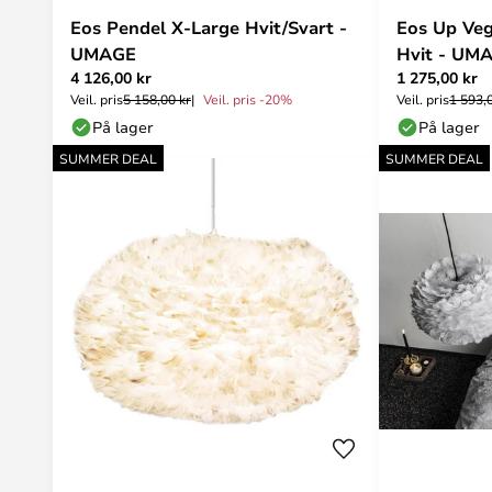
Eos Pendel X-Large Hvit/Svart -
Eos Up Ve
UMAGE
Hvit - UM
4 126,00 kr
1 275,00 kr
Veil. pris
5 158,00 kr
Veil. pris -20%
Veil. pris
1 593,
På lager
På lager
SUMMER DEAL
SUMMER DEAL