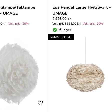
gglampe/Taklampe
Eos Pendel Large Hvit/Svart -
t - UMAGE
UMAGE
2 926,00 kr
00 kr
Veil. pris -20%
Veil. pris
3 658,00 kr
Veil. pris -20%
På lager
SUMMER DEAL