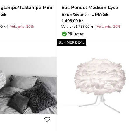
gglampe/Taklampe Mini
Eos Pendel Medium Lyse
AGE
Brun/Svart - UMAGE
1 406,00 kr
00 kr
Veil. pris -20%
Veil. pris
1 758,00 kr
Veil. pris -20%
På lager
SUMMER DEAL