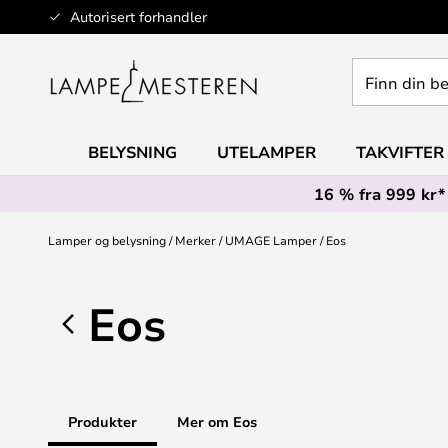
Hopp
Autorisert forhandler
til
innhold
Finn
din
belysning
BELYSNING
UTELAMPER
TAKVIFTER
16 % fra 999 kr*
Lamper og belysning
Merker
UMAGE Lamper
Eos
Eos
Produkter
Mer om Eos