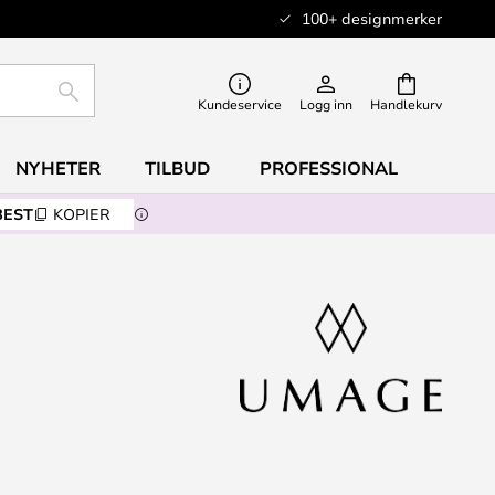
100+ designmerker
SØK
Kundeservice
Logg inn
Handlekurv
NYHETER
TILBUD
PROFESSIONAL
BEST
KOPIER