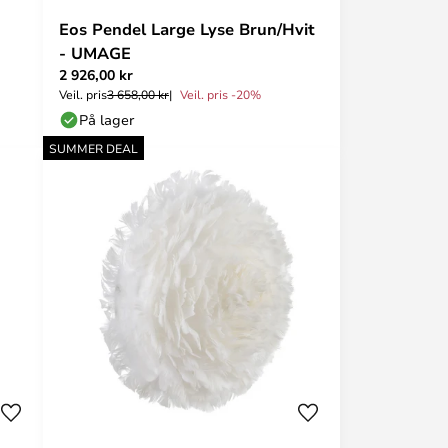
Eos Pendel Large Lyse Brun/Hvit
- UMAGE
2 926,00 kr
Veil. pris
3 658,00 kr
Veil. pris -20%
På lager
SUMMER DEAL