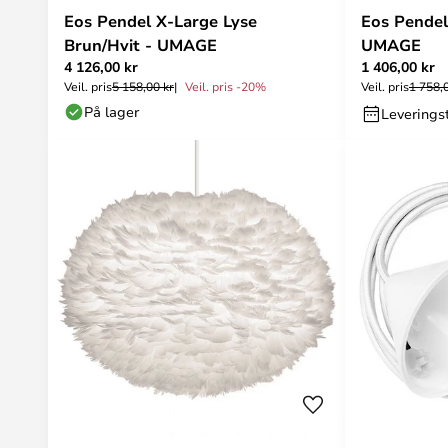
Eos Pendel X-Large Lyse
Eos Pendel
Brun/Hvit - UMAGE
UMAGE
4 126,00 kr
1 406,00 kr
Veil. pris
5 158,00 kr
Veil. pris -20%
Veil. pris
1 758,
På lager
Leveringst