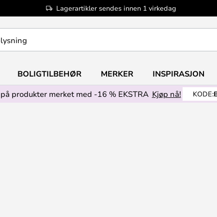
Lagerartikler sendes innen 1 virkedag
BOLIGTILBEHØR
MERKER
INSPIRASJON
på produkter merket med -16 % EKSTRA
Kjøp nå!
KODE: