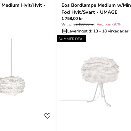
 Medium Hvit/Hvit -
Eos Bordlampe Medium w/Min
Fod Hvit/Svart - UMAGE
1 758,00 kr
Veil. pris
2 198,00 kr
Veil. pris -20%
Leveringstid: 13 - 18 virkedager
SUMMER DEAL