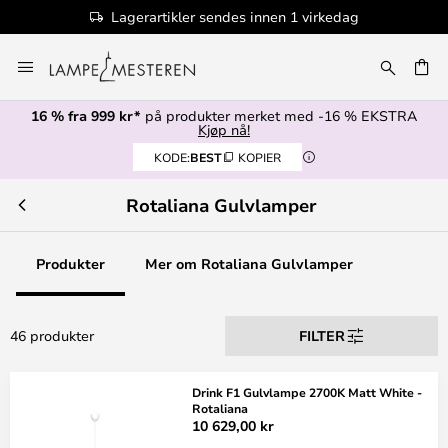
Lagerartikler sendes innen 1 virkedag
Hopp
til
innhold
16 % fra 999 kr*
på produkter merket med -16 % EKSTRA
Kjøp nå!
KODE:
BEST
KOPIER
Rotaliana Gulvlamper
Produkter
Mer om Rotaliana Gulvlamper
46 produkter
FILTER
Drink F1 Gulvlampe 2700K Matt White -
Rotaliana
10 629,00 kr