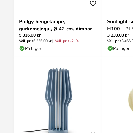
Podgy hengelampe,
SunLight s
gurkemejegul, Ø 42 cm, dimbar
H100 – PL
5 016,00 kr
3 230,00 kr
SEATED
Veil. pris
6 356,00 kr
Veil. pris -21%
Veil. pris
3 466,
På lager
På lager