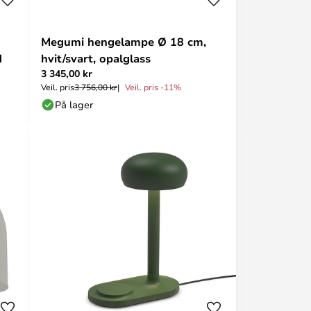
m
Megumi hengelampe Ø 18 cm,
d
hvit/svart, opalglass
3 345,00 kr
Veil. pris
3 756,00 kr
Veil. pris -11%
På lager