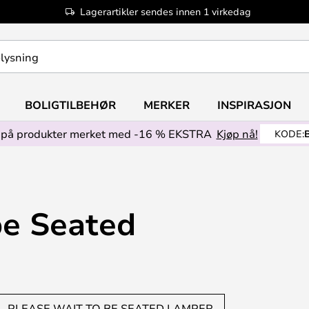
Lagerartikler sendes innen 1 virkedag
BOLIGTILBEHØR
MERKER
INSPIRASJON
på produkter merket med -16 % EKSTRA
Kjøp nå!
KODE:
be Seated
PLEASE WAIT TO BE SEATED LAMPER