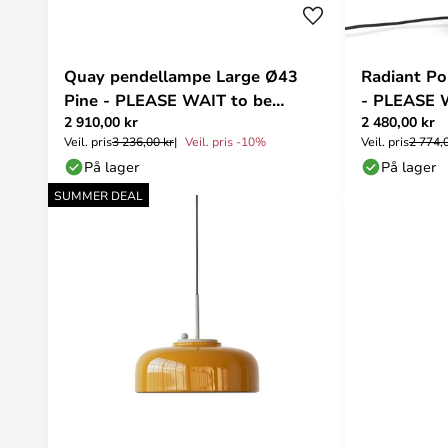
Quay pendellampe Large Ø43
Radiant Po
Pine - PLEASE WAIT to be
- PLEASE 
2 910,00 kr
2 480,00 kr
SEATED
Veil. pris
3 236,00 kr
Veil. pris -10%
Veil. pris
2 774,
På lager
På lager
SUMMER DEAL