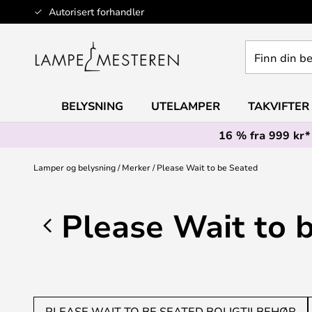
Hopp
Autorisert forhandler
til
innhold
Finn
din
belysning
BELYSNING
UTELAMPER
TAKVIFTER
16 % fra 999 kr*
Lamper og belysning
Merker
Please Wait to be Seated
Please Wait to 
PLEASE WAIT TO BE SEATED BOLIGTILBEHØR