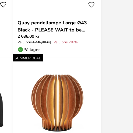
Quay pendellampe Large Ø43
Black - PLEASE WAIT to be
2 636,00 kr
SEATED
Veil. pris
3 236,00 kr
Veil. pris -18%
På lager
SUMMER DEAL