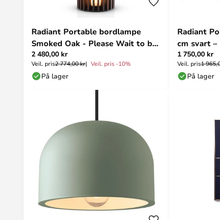
Radiant Portable bordlampe
Radiant Po
Smoked Oak - Please Wait to be
cm svart –
2 480,00 kr
1 750,00 kr
SEATED
SEATED
Veil. pris
2 774,00 kr
Veil. pris -10%
Veil. pris
1 965,
På lager
På lager