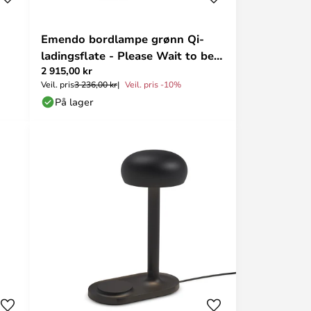
Emendo bordlampe grønn Qi-
ladingsflate - Please Wait to be
2 915,00 kr
SEATED
Veil. pris
3 236,00 kr
Veil. pris -10%
På lager