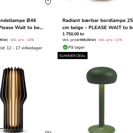
endellampe Ø46
Radiant bærbar bordlampe 25
Please Wait to be
cm beige – PLEASE WAIT to b
1 750,00 kr
SEATED
00 kr
Veil. pris -14%
Veil. pris
1 965,00 kr
Veil. pris -11%
På lager
id: 12 - 17 virkedager
SUMMER DEAL