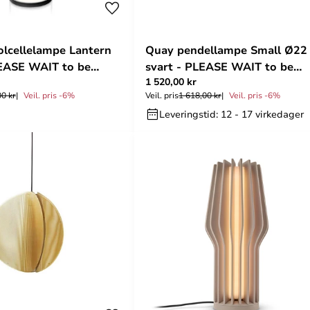
olcellelampe Lantern
Quay pendellampe Small Ø22
EASE WAIT to be
svart - PLEASE WAIT to be
1 520,00 kr
SEATED
00 kr
Veil. pris -6%
Veil. pris
1 618,00 kr
Veil. pris -6%
Leveringstid: 12 - 17 virkedager