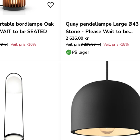
rtable bordlampe Oak
Quay pendellampe Large Ø43
WAIT to be SEATED
Stone - Please Wait to be
2 636,00 kr
SEATED
00 kr
Veil. pris -10%
Veil. pris
3 236,00 kr
Veil. pris -18%
På lager