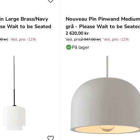
n Large Brass/Navy
Nouveau Pin Pinwand Mediu
ase Wait to be Seated
grå - Please Wait to be Seate
2 620,00 kr
00 kr
Veil. pris -11%
Veil. pris
2 947,00 kr
Veil. pris -11%
På lager