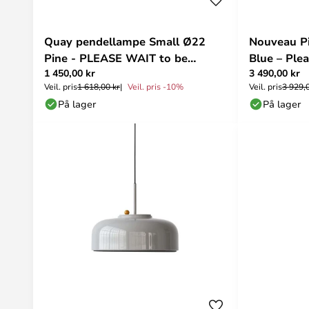
Quay pendellampe Small Ø22
Nouveau Pi
Pine - PLEASE WAIT to be
Blue – Ple
1 450,00 kr
3 490,00 kr
SEATED
Veil. pris
1 618,00 kr
Veil. pris -10%
Veil. pris
3 929,
På lager
På lager