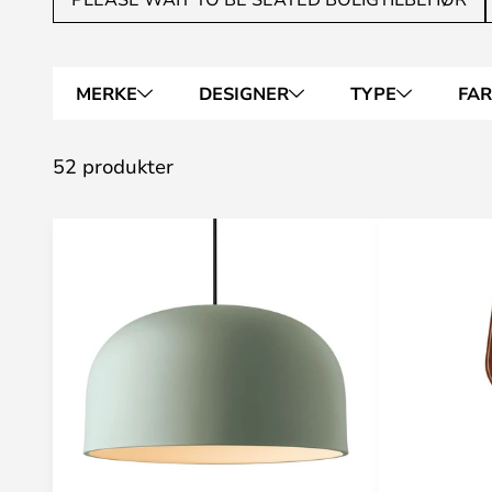
MERKE
DESIGNER
TYPE
FA
52 produkter