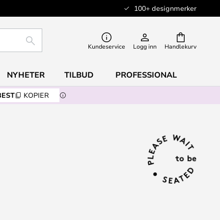
100+ designmerker
SØK
Kundeservice
Logg inn
Handlekurv
NYHETER
TILBUD
PROFESSIONAL
BEST
KOPIER