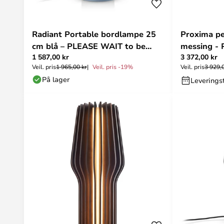
Radiant Portable bordlampe 25
Proxima p
cm blå – PLEASE WAIT to be
messing - 
1 587,00 kr
3 372,00 kr
SEATED
Seated
Veil. pris
1 965,00 kr
Veil. pris -19%
Veil. pris
3 929,
På lager
Leveringst