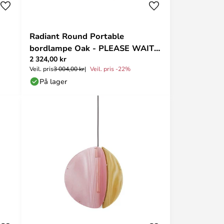
Radiant Round Portable
bordlampe Oak - PLEASE WAIT
2 324,00 kr
to be SEATED
Veil. pris
3 004,00 kr
Veil. pris -22%
På lager