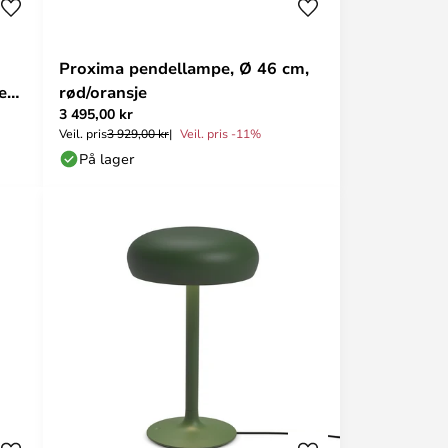
Proxima pendellampe, Ø 46 cm,
e
rød/oransje
3 495,00 kr
Veil. pris
3 929,00 kr
Veil. pris -11%
På lager