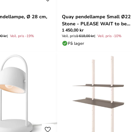
ndellampe, Ø 28 cm,
Quay pendellampe Small Ø22
Stone - PLEASE WAIT to be
1 450,00 kr
SEATED
00 kr
Veil. pris -19%
Veil. pris
1 618,00 kr
Veil. pris -10%
På lager