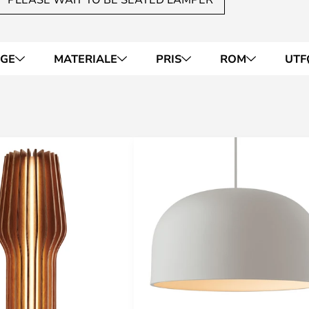
RGE
MATERIALE
PRIS
ROM
UTF