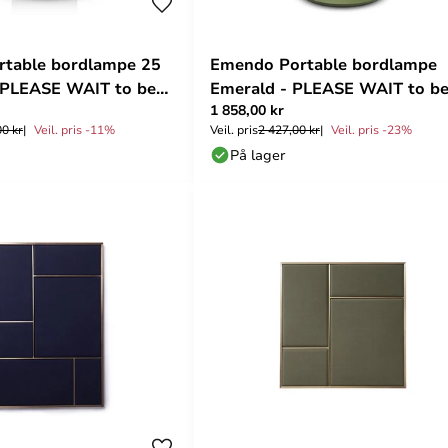
rtable bordlampe 25
Emendo Portable bordlampe
 PLEASE WAIT to be
Emerald - PLEASE WAIT to b
1 858,00 kr
SEATED
00 kr
Veil. pris -11%
Veil. pris
2 427,00 kr
Veil. pris -23%
På lager