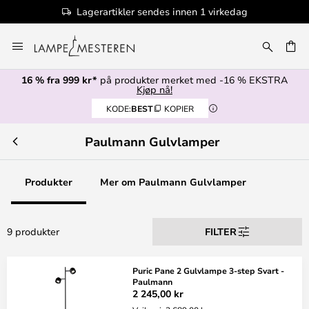
Lagerartikler sendes innen 1 virkedag
Hopp
til
innhold
16 % fra 999 kr*
på produkter merket med -16 % EKSTRA
Kjøp nå!
KODE:
BEST
KOPIER
Paulmann Gulvlamper
Produkter
Mer om Paulmann Gulvlamper
9 produkter
FILTER
Puric Pane 2 Gulvlampe 3-step Svart -
Paulmann
2 245,00 kr