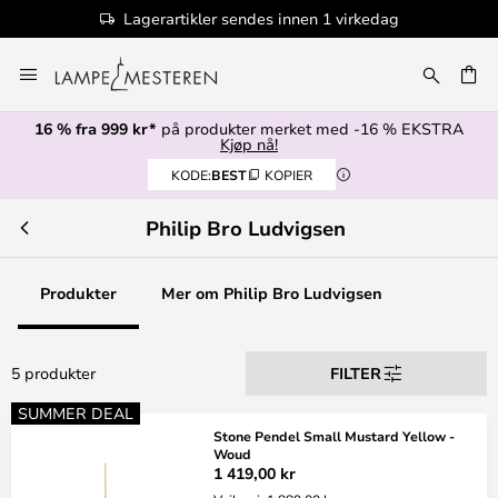
Lagerartikler sendes innen 1 virkedag
Hopp
til
innhold
16 % fra 999 kr*
på produkter merket med -16 % EKSTRA
Kjøp nå!
KODE:
BEST
KOPIER
Philip Bro Ludvigsen
Produkter
Mer om Philip Bro Ludvigsen
5 produkter
FILTER
SUMMER DEAL
Stone Pendel Small Mustard Yellow -
Woud
1 419,00 kr