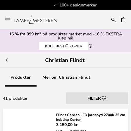
100+ designmerker
Hopp
til
innhold
16 % fra 999 kr*
på produkter merket med -16 % EKSTRA
Kjøp nå!
KODE:
BEST
KOPIER
Christian Flindt
Produkter
Mer om Christian Flindt
41 produkter
FILTER
Flindt Garden LED jordspyd 2700K 35 cm
kobling Corten
3 150,00 kr